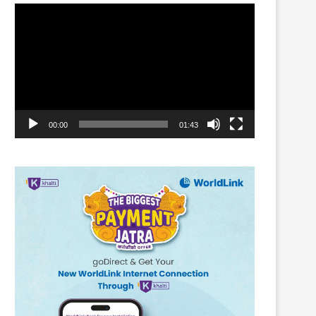
Video
Player
00:00
01:43