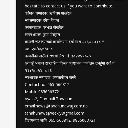
hesitate to contact us if you want to contribute.
वर्तमान सम्पादक: ऋषिराम पोख्रेल
सहसम्पादकः रमेश विकल
उपसम्पादकः प्रभात पोख्रेल
व्यवस्थापकः पुष्पा पोख्रेल
कम्पनी रजिष्ट्रारको कार्यालयमा दर्ता मिति २०६७।७।८ नं.
७७१२७/०६७/०६८
कम्पनीको नाउँको स्थायी लेखा नं. ३०४४४२०८५
४तनहुँ आवाज साप्ताहिक जिल्ला प्रशासन कार्यालय तनहुँमा दर्ता नं.
१६४१/०५४।८।६
सस्थापक सम्पादकः कमलामोहन वाग्ले
Contact no: 065-560812
Mobile:9856063721
Vyas-2, Damauli Tanahun
email:
news@tanahunawaj.com.np
,
tanahunawajweekly@gmail.com
विज्ञापनका लागि: 065-560812, 9856063721