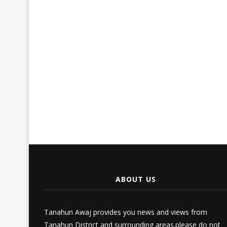
ABOUT US
Tanahun Awaj provides you news and views from
Tanahun District and surrounding areas.please do not