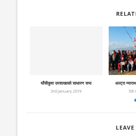
RELAT
क्षाले चेतना भर्छ
घाँसीकुवा उपशाखाको साधारण सभा
अल्ट्रा म्या
3rd January 2019
5th
020
LEAVE