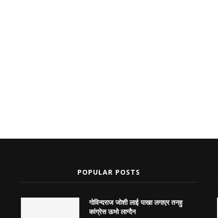
POPULAR POSTS
गोविन्दराज जोशी लाई पाखा लगाएर तनहु
कांग्रेस ऊभो लाग्दैन