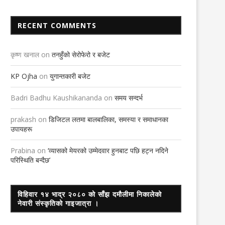
RECENT COMMENTS
कृष्ण खनाल
on
तनहुँको सेरोफेरो र बजेट
KP Ojha
on
युगान्तकारी बजेट
Badri Badhu Kaushikananda
on
समय सन्दर्भ
prakash
on
डिजिटल लतमा बालबालिका, समस्या र समाधानका
उपायहरू
Prabina
on
‘व्यासको मेयरको उम्मेदवार हुनबाट पछि हट्न नदिने
परिस्थिति बन्दैछ’
विहिवार १४ भाद्र २०८० को साँझ दमौलीमा निकालेको
नेवारी संस्कृतिको गाइजात्रा ।