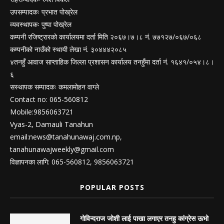
उपसम्पादकः प्रभात पोख्रेल
व्यवस्थापकः पुष्पा पोख्रेल
कम्पनी रजिष्ट्रारको कार्यालयमा दर्ता मिति २०६७।७।८ नं. ७७१२७/०६७/०६८
कम्पनीको नाउँको स्थायी लेखा नं. ३०४४४२०८५
४तनहुँ आवाज साप्ताहिक जिल्ला प्रशासन कार्यालय तनहुँमा दर्ता नं. १६४१/०५४।८।
६
सस्थापक सम्पादकः कमलामोहन वाग्ले
Contact no: 065-560812
Mobile:9856063721
Vyas-2, Damauli Tanahun
email:
news@tanahunawaj.com.np
,
tanahunawajweekly@gmail.com
विज्ञापनका लागि: 065-560812, 9856063721
POPULAR POSTS
गोविन्दराज जोशी लाई पाखा लगाएर तनहु कांग्रेस ऊभो