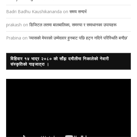
Badri Badhu Kaushikananda
on
समय सन्दर्भ
prakash
on
डिजिटल लतमा बालबालिका, समस्या र समाधानका उपायहरू
Prabina
on
‘व्यासको मेयरको उम्मेदवार हुनबाट पछि हट्न नदिने परिस्थिति बन्दैछ’
विहिवार १४ भाद्र २०८० को साँझ दमौलीमा निकालेको नेवारी
संस्कृतिको गाइजात्रा ।
Video
Player