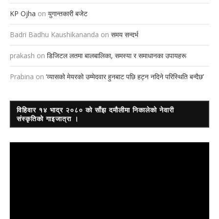
KP Ojha
on
युगान्तकारी बजेट
Badri Badhu Kaushikananda
on
समय सन्दर्भ
prakash
on
डिजिटल लतमा बालबालिका, समस्या र समाधानका उपायहरू
Prabina
on
‘व्यासको मेयरको उम्मेदवार हुनबाट पछि हट्न नदिने परिस्थिति बन्दैछ’
विहिवार १४ भाद्र २०८० को साँझ दमौलीमा निकालेको नेवारी
संस्कृतिको गाइजात्रा ।
Video
Player