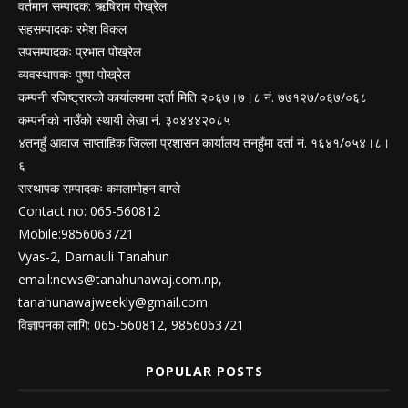
वर्तमान सम्पादक: ऋषिराम पोख्रेल
सहसम्पादकः रमेश विकल
उपसम्पादकः प्रभात पोख्रेल
व्यवस्थापकः पुष्पा पोख्रेल
कम्पनी रजिष्ट्रारको कार्यालयमा दर्ता मिति २०६७।७।८ नं. ७७१२७/०६७/०६८
कम्पनीको नाउँको स्थायी लेखा नं. ३०४४४२०८५
४तनहुँ आवाज साप्ताहिक जिल्ला प्रशासन कार्यालय तनहुँमा दर्ता नं. १६४१/०५४।८।
६
सस्थापक सम्पादकः कमलामोहन वाग्ले
Contact no: 065-560812
Mobile:9856063721
Vyas-2, Damauli Tanahun
email:
news@tanahunawaj.com.np
,
tanahunawajweekly@gmail.com
विज्ञापनका लागि: 065-560812, 9856063721
POPULAR POSTS