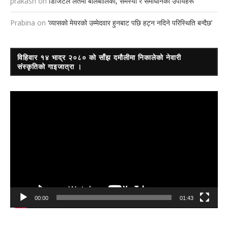
prakash
on
डिजिटल लतमा बालबालिका, समस्या र समाधानका उपायहरू
Prabina
on
‘व्यासको मेयरको उम्मेदवार हुनबाट पछि हट्न नदिने परिस्थिति बन्दैछ’
विहिवार १४ भाद्र २०८० को साँझ दमौलीमा निकालेको नेवारी
संस्कृतिको गाइजात्रा ।
Video
Player
00:00
01:43