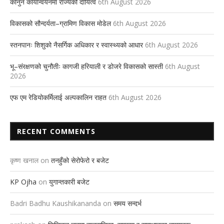
कानुन कार्यान्वयनमा राज्यको दायित्व
6th August 2026
विकासको सौन्दर्यता–ग्रामिण विकास मोडेल
6th August 2026
स्तनपानः शिशुको नैसर्गिक अधिकार र स्वास्थ्यको आधार
6th August 2026
भू–संरक्षणको चुनौतीः कागजी हरियाली र डोजरे विकासको सास्ती
6th August
2026
एफ एम रेडियोकर्मिलाई अल्पकालिन राहत
6th August 2026
RECENT COMMENTS
कृष्ण खनाल
on
तनहुँको सेरोफेरो र बजेट
KP Ojha
on
युगान्तकारी बजेट
Badri Badhu Kaushikananda
on
समय सन्दर्भ