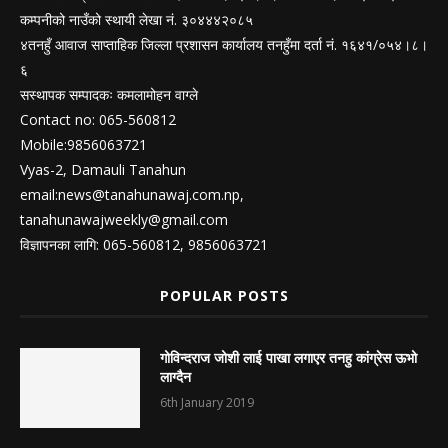
कम्पनीको नाउँको स्थायी लेखा नं. ३०४४४२०८५
४तनहुँ आवाज साप्ताहिक जिल्ला प्रशासन कार्यालय तनहुँमा दर्ता नं. १६४१/०५४।८।
६
सस्थापक सम्पादकः कमलामोहन वाग्ले
Contact no: 065-560812
Mobile:9856063721
Vyas-2, Damauli Tanahun
email:
news@tanahunawaj.com.np
,
tanahunawajweekly@gmail.com
विज्ञापनका लागि: 065-560812, 9856063721
POPULAR POSTS
गोविन्दराज जोशी लाई पाखा लगाएर तनहु कांग्रेस ऊभो
लाग्दैन
6th January 2019