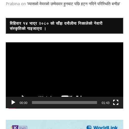
Prabina
on
‘व्यासको मेयरको उम्मेदवार हुनबाट पछि हट्न नदिने परिस्थिति बन्दैछ’
विहिवार १४ भाद्र २०८० को साँझ दमौलीमा निकालेको नेवारी
संस्कृतिको गाइजात्रा ।
Video
Player
00:00
01:43