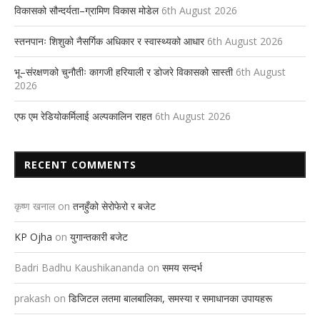
विकासको सौन्दर्यता–ग्रामिण विकास मोडेल
6th August 2026
स्तनपानः शिशुको नैसर्गिक अधिकार र स्वास्थ्यको आधार
6th August 2026
भू–संरक्षणको चुनौतीः कागजी हरियाली र डोजरे विकासको सास्ती
6th August
2026
एफ एम रेडियोकर्मिलाई अल्पकालिन राहत
6th August 2026
RECENT COMMENTS
कृष्ण खनाल
on
तनहुँको सेरोफेरो र बजेट
KP Ojha
on
युगान्तकारी बजेट
Badri Badhu Kaushikananda
on
समय सन्दर्भ
prakash
on
डिजिटल लतमा बालबालिका, समस्या र समाधानका उपायहरू