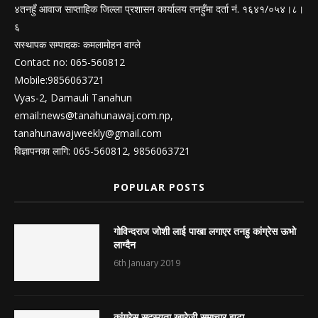
४तनहुँ आवाज साप्ताहिक जिल्ला प्रशासन कार्यालय तनहुँमा दर्ता नं. १६४१/०५४।८।
६
सस्थापक सम्पादकः कमलामोहन वाग्ले
Contact no: 065-560812
Mobile:9856063721
Vyas-2, Damauli Tanahun
email:
news@tanahunawaj.com.np
,
tanahunawajweekly@gmail.com
विज्ञापनका लागि: 065-560812, 9856063721
POPULAR POSTS
गोविन्दराज जोशी लाई पाखा लगाएर तनहु कांग्रेस ऊभो
लाग्दैन
6th January 2019
कांग्रेस सदस्यता खारेजी समाचार झूटा