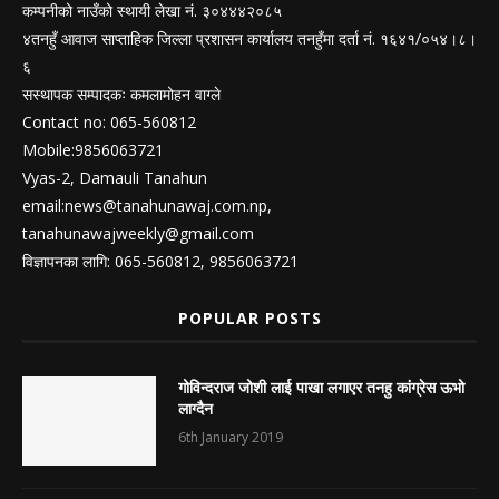
कम्पनीको नाउँको स्थायी लेखा नं. ३०४४४२०८५
४तनहुँ आवाज साप्ताहिक जिल्ला प्रशासन कार्यालय तनहुँमा दर्ता नं. १६४१/०५४।८।
६
सस्थापक सम्पादकः कमलामोहन वाग्ले
Contact no: 065-560812
Mobile:9856063721
Vyas-2, Damauli Tanahun
email:
news@tanahunawaj.com.np
,
tanahunawajweekly@gmail.com
विज्ञापनका लागि: 065-560812, 9856063721
POPULAR POSTS
गोविन्दराज जोशी लाई पाखा लगाएर तनहु कांग्रेस ऊभो
लाग्दैन
6th January 2019