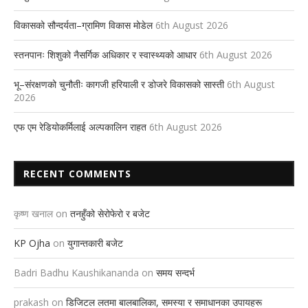
विकासको सौन्दर्यता–ग्रामिण विकास मोडेल
6th August 2026
स्तनपानः शिशुको नैसर्गिक अधिकार र स्वास्थ्यको आधार
6th August 2026
भू–संरक्षणको चुनौतीः कागजी हरियाली र डोजरे विकासको सास्ती
6th August
2026
एफ एम रेडियोकर्मिलाई अल्पकालिन राहत
6th August 2026
RECENT COMMENTS
कृष्ण खनाल
on
तनहुँको सेरोफेरो र बजेट
KP Ojha
on
युगान्तकारी बजेट
Badri Badhu Kaushikananda
on
समय सन्दर्भ
prakash
on
डिजिटल लतमा बालबालिका, समस्या र समाधानका उपायहरू