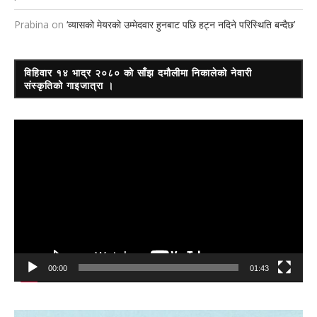
Prabina
on
‘व्यासको मेयरको उम्मेदवार हुनबाट पछि हट्न नदिने परिस्थिति बन्दैछ’
विहिवार १४ भाद्र २०८० को साँझ दमौलीमा निकालेको नेवारी
संस्कृतिको गाइजात्रा ।
Video
Player
00:00
01:43