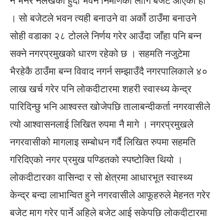
नै भनेर नलेखेको हुँदा भवन निर्माणका लागि बजेट आएको हो
। सो बजेटले भवन त्यही बनाउने वा अर्को ठाउँमा बनाउने
सोही वडाका २८ टोलले निर्णय गरेर आउँदा जाँहा पनि बन्न
सक्ने नगरप्रमुखको धारण रहेको छ । सहमति नजुटेमा
भैरहेकै ठाउँमा बन्न विवाद नगर्न सम्झाउँदै नगरपालिकाले ४०
लाख खर्च गरेर पनि लोकदीटारमा शहरी स्वास्थ्य केन्द्र
पारिदिन्छु भनि आश्वस्त खोजेपछि तालाबन्दीकर्ता नगरवासीले
त्यो आश्वासनलाई लिखित रुपमा नै मागे । नगरप्रमुखले
नगरवासीको मागलाइ सम्बोधन गर्दै लिखित रुपमा सहमति
गरिदिएको नगर प्रमुख पण्डितको स्पष्टोक्ति थियो ।
लोकदीटारका वासिन्दा र सो क्षेत्रमा आधारभूत स्वास्थ्य
केन्द्र बन्दा लाभान्वित हुने नगरवासीले आफूहरुले मेहनत गरेर
बजेट माग गरेर पार्ने अहिले बजेट आई सकेपछि लोकदीटारमा