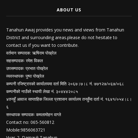
ABOUT US
Tanahun Awaj provides you news and views from Tanahun
District and surrounding areas.please do not hesitate to
contact us if you want to contribute.
वर्तमान सम्पादक: ऋषिराम पोख्रेल
सहसम्पादकः रमेश विकल
उपसम्पादकः प्रभात पोख्रेल
व्यवस्थापकः पुष्पा पोख्रेल
कम्पनी रजिष्ट्रारको कार्यालयमा दर्ता मिति २०६७।७।८ नं. ७७१२७/०६७/०६८
कम्पनीको नाउँको स्थायी लेखा नं. ३०४४४२०८५
४तनहुँ आवाज साप्ताहिक जिल्ला प्रशासन कार्यालय तनहुँमा दर्ता नं. १६४१/०५४।८।
६
सस्थापक सम्पादकः कमलामोहन वाग्ले
Contact no: 065-560812
Mobile:9856063721
Vyas-2, Damauli Tanahun