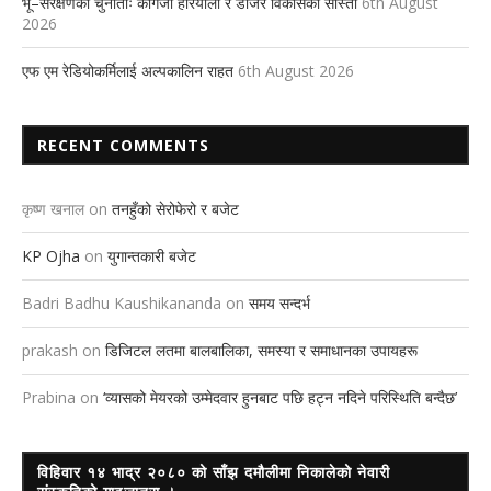
भू–संरक्षणको चुनौतीः कागजी हरियाली र डोजरे विकासको सास्ती
6th August
2026
एफ एम रेडियोकर्मिलाई अल्पकालिन राहत
6th August 2026
RECENT COMMENTS
कृष्ण खनाल
on
तनहुँको सेरोफेरो र बजेट
KP Ojha
on
युगान्तकारी बजेट
Badri Badhu Kaushikananda
on
समय सन्दर्भ
prakash
on
डिजिटल लतमा बालबालिका, समस्या र समाधानका उपायहरू
Prabina
on
‘व्यासको मेयरको उम्मेदवार हुनबाट पछि हट्न नदिने परिस्थिति बन्दैछ’
विहिवार १४ भाद्र २०८० को साँझ दमौलीमा निकालेको नेवारी