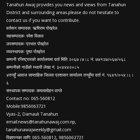
Tanahun Awaj provides you news and views from Tanahun
District and surrounding areas.please do not hesitate to
contact us if you want to contribute.
वर्तमान सम्पादक: ऋषिराम पोख्रेल
सहसम्पादकः रमेश विकल
उपसम्पादकः प्रभात पोख्रेल
व्यवस्थापकः पुष्पा पोख्रेल
कम्पनी रजिष्ट्रारको कार्यालयमा दर्ता मिति २०६७।७।८ नं. ७७१२७/०६७/०६८
कम्पनीको नाउँको स्थायी लेखा नं. ३०४४४२०८५
४तनहुँ आवाज साप्ताहिक जिल्ला प्रशासन कार्यालय तनहुँमा दर्ता नं. १६४१/०५४।८।
६
सस्थापक सम्पादकः कमलामोहन वाग्ले
Contact no: 065-560812
Mobile:9856063721
Vyas-2, Damauli Tanahun
email:
news@tanahunawaj.com.np
,
tanahunawajweekly@gmail.com
विज्ञापनका लागि: 065-560812, 9856063721