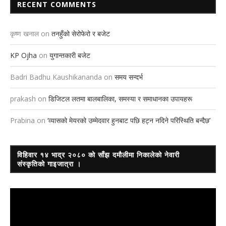
RECENT COMMENTS
कृष्ण खनाल
on
तनहुँको सेरोफेरो र बजेट
KP Ojha
on
युगान्तकारी बजेट
Badri Badhu Kaushikananda
on
समय सन्दर्भ
prakash
on
डिजिटल लतमा बालबालिका, समस्या र समाधानका उपायहरू
Prabina
on
‘व्यासको मेयरको उम्मेदवार हुनबाट पछि हट्न नदिने परिस्थिति बन्दैछ’
विहिवार १४ भाद्र २०८० को साँझ दमौलीमा निकालेको नेवारी
संस्कृतिको गाइजात्रा ।
Video
Player