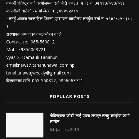
कम्पनी रजिष्ट्रारको कार्यालयमा दर्ता मिति २०६७।७।८ नं. ७७१२७/०६७/०६८
कम्पनीको नाउँको स्थायी लेखा नं. ३०४४४२०८५
४तनहुँ आवाज साप्ताहिक जिल्ला प्रशासन कार्यालय तनहुँमा दर्ता नं. १६४१/०५४।८।
६
सस्थापक सम्पादकः कमलामोहन वाग्ले
Contact no: 065-560812
Mobile:9856063721
Vyas-2, Damauli Tanahun
email:
news@tanahunawaj.com.np
,
tanahunawajweekly@gmail.com
विज्ञापनका लागि: 065-560812, 9856063721
POPULAR POSTS
गोविन्दराज जोशी लाई पाखा लगाएर तनहु कांग्रेस ऊभो
लाग्दैन
6th January 2019