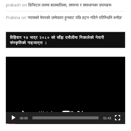
prakash
on
डिजिटल लतमा बालबालिका, समस्या र समाधानका उपायहरू
Prabina
on
‘व्यासको मेयरको उम्मेदवार हुनबाट पछि हट्न नदिने परिस्थिति बन्दैछ’
विहिवार १४ भाद्र २०८० को साँझ दमौलीमा निकालेको नेवारी
संस्कृतिको गाइजात्रा ।
Video
Player
00:00
01:43