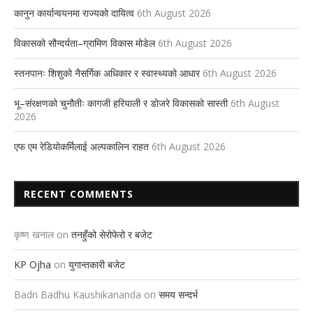
कानुन कार्यान्वयनमा राज्यको दायित्व
6th August 2026
विकासको सौन्दर्यता–ग्रामिण विकास मोडेल
6th August 2026
स्तनपानः शिशुको नैसर्गिक अधिकार र स्वास्थ्यको आधार
6th August 2026
भू–संरक्षणको चुनौतीः कागजी हरियाली र डोजरे विकासको सास्ती
6th August
2026
एफ एम रेडियोकर्मिलाई अल्पकालिन राहत
6th August 2026
RECENT COMMENTS
कृष्ण खनाल
on
तनहुँको सेरोफेरो र बजेट
KP Ojha
on
युगान्तकारी बजेट
Badri Badhu Kaushikananda
on
समय सन्दर्भ