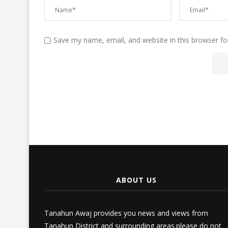
Save my name, email, and website in this browser fo
ABOUT US
Tanahun Awaj provides you news and views from
Tanahun District and surrounding areas.please do not