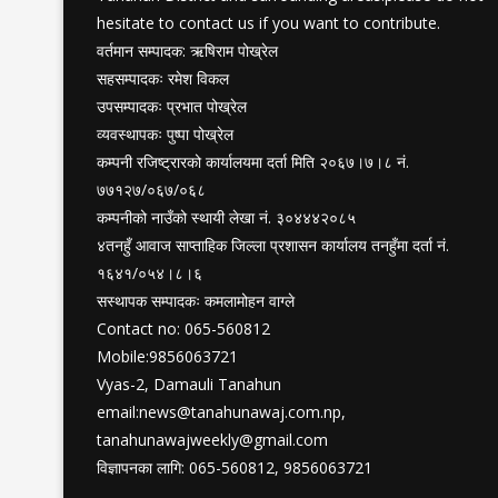
hesitate to contact us if you want to contribute.
वर्तमान सम्पादक: ऋषिराम पोख्रेल
सहसम्पादकः रमेश विकल
उपसम्पादकः प्रभात पोख्रेल
व्यवस्थापकः पुष्पा पोख्रेल
कम्पनी रजिष्ट्रारको कार्यालयमा दर्ता मिति २०६७।७।८ नं.
७७१२७/०६७/०६८
कम्पनीको नाउँको स्थायी लेखा नं. ३०४४४२०८५
४तनहुँ आवाज साप्ताहिक जिल्ला प्रशासन कार्यालय तनहुँमा दर्ता नं.
१६४१/०५४।८।६
सस्थापक सम्पादकः कमलामोहन वाग्ले
Contact no: 065-560812
Mobile:9856063721
Vyas-2, Damauli Tanahun
email:
news@tanahunawaj.com.np
,
tanahunawajweekly@gmail.com
विज्ञापनका लागि: 065-560812, 9856063721