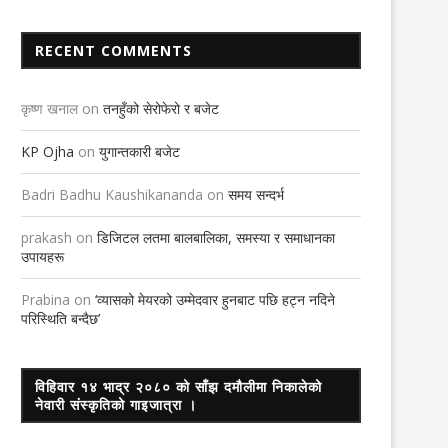
RECENT COMMENTS
कृष्ण खनाल
on
तनहुँको सेरोफेरो र बजेट
KP Ojha
on
युगान्तकारी बजेट
Badri Badhu Kaushikananda
on
समय सन्दर्भ
prakash
on
डिजिटल लतमा बालबालिका, समस्या र समाधानका
उपायहरू
Prabina
on
‘व्यासको मेयरको उम्मेदवार हुनबाट पछि हट्न नदिने
परिस्थिति बन्दैछ’
विहिवार १४ भाद्र २०८० को साँझ दमौलीमा निकालेको
नेवारी संस्कृतिको गाइजात्रा ।