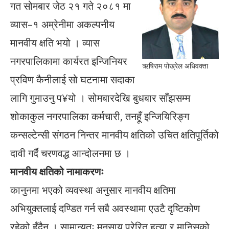
गत सोमबार जेठ २१ गते २०८१ मा
व्यास–१ अम्रेनीमा अकल्पनीय
मानवीय क्षति भयो । व्यास
नगरपालिकामा कार्यरत इन्जिनियर
ऋषिराम पोख्रेल अधिवक्ता
प्रविण कैनीलाई सो घटनामा सदाका
लागि गुमाउनु प¥यो । सोमबारदेखि बुधबार साँझसम्म
शोकाकुल नगरपालिका कर्मचारी, तनहूँ इन्जियिरिङ्ग
कन्सल्टेन्सी संगठन निन्तर मानवीय क्षतिको उचित क्षतिपूर्तिको
दावी गर्दै चरणवद्ध आन्दोलनमा छ ।
मानवीय क्षतिको नामाकरणः
कानुनमा भएको व्यवस्था अनुसार मानवीय क्षतिमा
अभियुक्तलाई दण्डित गर्न सबै अवस्थामा एउटै दृष्टिकोण
रहेको हुँदैन । सामान्यतः मनसाय प्रेरित हत्या र मानिसको