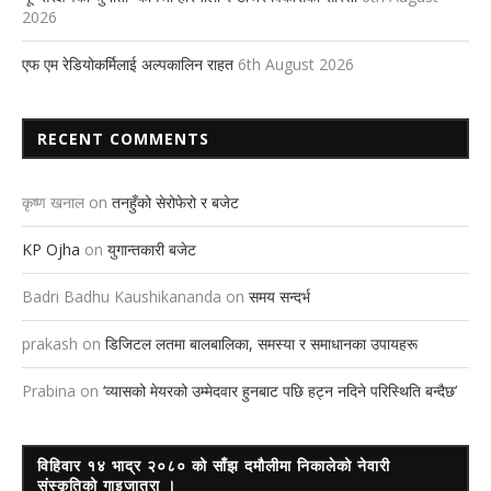
2026
एफ एम रेडियोकर्मिलाई अल्पकालिन राहत
6th August 2026
RECENT COMMENTS
कृष्ण खनाल
on
तनहुँको सेरोफेरो र बजेट
KP Ojha
on
युगान्तकारी बजेट
Badri Badhu Kaushikananda
on
समय सन्दर्भ
prakash
on
डिजिटल लतमा बालबालिका, समस्या र समाधानका उपायहरू
Prabina
on
‘व्यासको मेयरको उम्मेदवार हुनबाट पछि हट्न नदिने परिस्थिति बन्दैछ’
विहिवार १४ भाद्र २०८० को साँझ दमौलीमा निकालेको नेवारी
संस्कृतिको गाइजात्रा ।