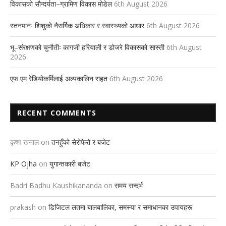
विकासको सौन्दर्यता–ग्रामिण विकास मोडेल
6th August 2026
स्तनपानः शिशुको नैसर्गिक अधिकार र स्वास्थ्यको आधार
6th August 2026
भू–संरक्षणको चुनौतीः कागजी हरियाली र डोजरे विकासको सास्ती
6th August
2026
एफ एम रेडियोकर्मिलाई अल्पकालिन राहत
6th August 2026
RECENT COMMENTS
कृष्ण खनाल
on
तनहुँको सेरोफेरो र बजेट
KP Ojha
on
युगान्तकारी बजेट
Badri Badhu Kaushikananda
on
समय सन्दर्भ
prakash
on
डिजिटल लतमा बालबालिका, समस्या र समाधानका उपायहरू