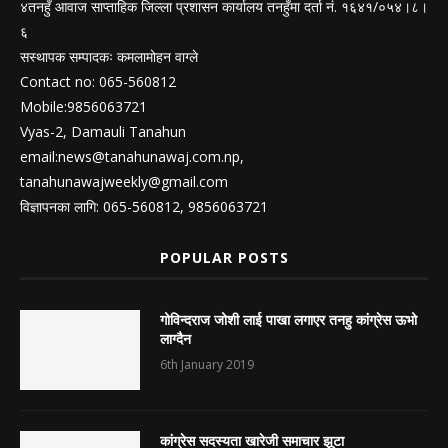
४तनहुँ आवाज साप्ताहिक जिल्ला प्रशासन कार्यालय तनहुँमा दर्ता नं. १६४१/०५४।८।
६
सस्थापक सम्पादकः कमलामोहन वाग्ले
Contact no: 065-560812
Mobile:9856063721
Vyas-2, Damauli Tanahun
email:
news@tanahunawaj.com.np
,
tanahunawajweekly@gmail.com
विज्ञापनका लागि: 065-560812, 9856063721
POPULAR POSTS
गोविन्दराज जोशी लाई पाखा लगाएर तनहु कांग्रेस ऊभो
लाग्दैन
6th January 2019
कांग्रेस सदस्यता खारेजी समाचार झूटा