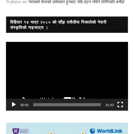
Prabina
on
‘व्यासको मेयरको उम्मेदवार हुनबाट पछि हट्न नदिने परिस्थिति बन्दैछ’
विहिवार १४ भाद्र २०८० को साँझ दमौलीमा निकालेको नेवारी
संस्कृतिको गाइजात्रा ।
Video
Player
00:00
01:43