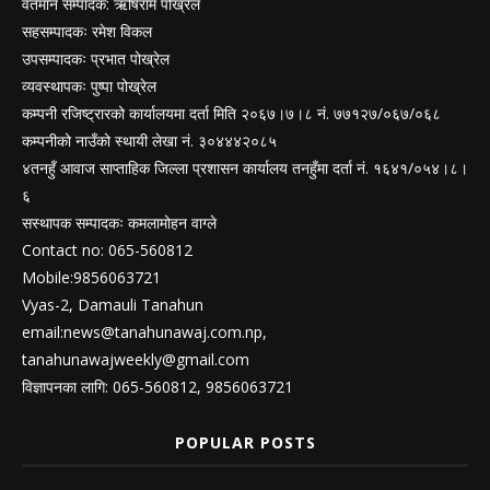
वर्तमान सम्पादक: ऋषिराम पोख्रेल
सहसम्पादकः रमेश विकल
उपसम्पादकः प्रभात पोख्रेल
व्यवस्थापकः पुष्पा पोख्रेल
कम्पनी रजिष्ट्रारको कार्यालयमा दर्ता मिति २०६७।७।८ नं. ७७१२७/०६७/०६८
कम्पनीको नाउँको स्थायी लेखा नं. ३०४४४२०८५
४तनहुँ आवाज साप्ताहिक जिल्ला प्रशासन कार्यालय तनहुँमा दर्ता नं. १६४१/०५४।८।
६
सस्थापक सम्पादकः कमलामोहन वाग्ले
Contact no: 065-560812
Mobile:9856063721
Vyas-2, Damauli Tanahun
email:
news@tanahunawaj.com.np
,
tanahunawajweekly@gmail.com
विज्ञापनका लागि: 065-560812, 9856063721
POPULAR POSTS