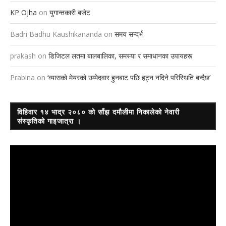
KP Ojha
on
युगान्तकारी बजेट
Badri Badhu Kaushikananda
on
समय सन्दर्भ
prakash
on
डिजिटल लतमा बालबालिका, समस्या र समाधानका उपायहरू
Prabina
on
‘व्यासको मेयरको उम्मेदवार हुनबाट पछि हट्न नदिने परिस्थिति बन्दैछ’
विहिवार १४ भाद्र २०८० को साँझ दमौलीमा निकालेको नेवारी
संस्कृतिको गाइजात्रा ।
Video
Player