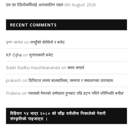
एफ एम रेडियोकर्मिलाई अल्पकालिन राहत
6th August 2026
RECENT COMMENTS
कृष्ण खनाल
on
तनहुँको सेरोफेरो र बजेट
KP Ojha
on
युगान्तकारी बजेट
Badri Badhu Kaushikananda
on
समय सन्दर्भ
prakash
on
डिजिटल लतमा बालबालिका, समस्या र समाधानका उपायहरू
Prabina
on
‘व्यासको मेयरको उम्मेदवार हुनबाट पछि हट्न नदिने परिस्थिति बन्दैछ’
विहिवार १४ भाद्र २०८० को साँझ दमौलीमा निकालेको नेवारी
संस्कृतिको गाइजात्रा ।