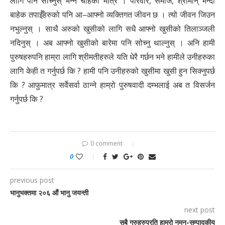
लागि पनि सोच्नुस् भन्न चाहेको मात्र । परिवार, समाज, श्रीमान् भन्दा
बाहेक तपाईँहरुको पनि आ–आफ्नो व्यक्तिगत जीवन छ । त्यो जीवन जिउन
नभुल्नुस् । साथै अरुको खुसीको लागि सधै आफ्नो खुसीको तिलाञ्जली
नदिनुस् । अब आफ्नो खुसीको बारेमा पनि सोच्नु थाल्नुस् । अनि हामी
पुरुषहरुपनि हाम्रा लागि श्रीमतीहरुले यति धेरै गर्छन भने हामीले उनीहरुका
लागि केही त गर्नुपर्छ कि ? हामी पनि उनीहरुको खुसीमा खुसी हुन सिक्नुपर्छ
कि ? आफुमात्र सर्वेसर्वा ठान्ने हाम्रो पुरुषवादी दम्भलाई अब त विसर्जन
गर्नुपर्छ कि ?
0 comment
0
previous post
भानुभक्तमा २०६ औं भानु जयन्ती
next post
सबै गुरुहरुप्रति हाम्रो नमन्-सम्पादकीय