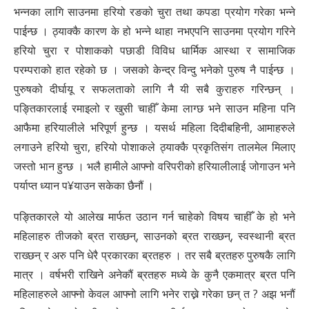
भन्नका लागि साउनमा हरियो रङको चुरा तथा कपडा प्रयोग गरेका भन्ने
पाईन्छ । ठ्याक्कै कारण के हो भन्ने थाहा नभएपनि साउनमा प्रयोग गरिने
हरियो चुरा र पोशाकको पछाडी विविध धार्मिक आस्था र सामाजिक
परम्पराको हात रहेको छ । जसको केन्द्र विन्दु भनेको पुरुष नै पाईन्छ ।
पुरुषको दीर्घायू र सफलताको लागि नै यी सबै कुराहरु
गरिन्छन् ।
पङ्तिकारलाई रमाइलो र खुसी चाहीँ केमा लाग्छ भने साउन महिना पनि
आफैमा हरियालीले भरिपूर्ण
हुन्छ । यसर्थ महिला दिदीबहिनी, आमाहरुले
लगाउने हरियो चुरा, हरियो पोशाकले ठ्याक्कै प्रकृतिसंग तालमेल मिलाए
जस्तो भान हुन्छ । भलै हामीले आफ्नो वरिपरीको हरियालीलाई जोगाउन भने
पर्याप्त ध्यान प¥याउन सकेका छैनौं ।
पङ्तिकारले यो आलेख मार्फत उठान गर्न चाहेको विषय चाहीँ के हो भने
महिलाहरु तीजको ब्रत राख्छन्, साउनको ब्रत राख्छन्, स्वस्थानी ब्रत
राख्छन् र अरु पनि धेरै प्रकारका ब्रतहरु । तर सबै ब्रतहरु पुरुषकै लागि
मात्र । वर्षभरी राखिने अनेकौं ब्रतहरु मध्ये के कुनै एकमात्र ब्रत पनि
महिलाहरुले आफ्नो केवल आफ्नो लागि भनेर राख्ने गरेका छन् त ? अझ भनौं