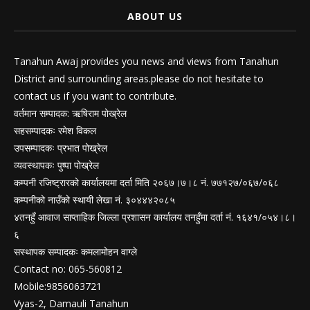
ABOUT US
Tanahun Awaj provides you news and views from Tanahun
District and surrounding areas.please do not hesitate to
contact us if you want to contribute.
वर्तमान सम्पादक: ऋषिराम पोख्रेल
सहसम्पादकः रमेश विकल
उपसम्पादकः प्रभात पोख्रेल
व्यवस्थापकः पुष्पा पोख्रेल
कम्पनी रजिष्ट्रारको कार्यालयमा दर्ता मिति २०६७।७।८ नं. ७७१२७/०६७/०६८
कम्पनीको नाउँको स्थायी लेखा नं. ३०४४४२०८५
४तनहुँ आवाज साप्ताहिक जिल्ला प्रशासन कार्यालय तनहुँमा दर्ता नं. १६४१/०५४।८।
६
सस्थापक सम्पादकः कमलामोहन वाग्ले
Contact no: 065-560812
Mobile:9856063721
Vyas-2, Damauli Tanahun