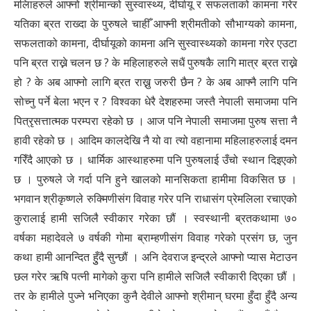
मलिाहरुले आफ्नो श्रीमान्को सुस्वास्थ्य, दीर्घायू र सफलताको कामना गरेर
यतिका ब्रत राख्दा के पुरुषले चाहीँ आफ्नी श्रीमतीको सौभाग्यको कामना,
सफलताको कामना, दीर्घायूको कामना अनि सुस्वास्थ्यको कामना गरेर एउटा
पनि ब्रत राख्ने चलन छ ? के महिलाहरुले सधैं पुरुषकै लागि मात्र ब्रत राख्ने
हो ? के अब आफ्नो लागि ब्रत राख्नु जरुरी छैन ? के अब आफ्नै लागि पनि
सोच्नु पर्ने बेला भएन र ?
विश्वका धेरै देशहरुमा जस्तै नेपाली समाजमा पनि
पित्रृसत्तात्मक परम्परा रहेको
छ । आज पनि नेपाली समाजमा पुरुष सत्ता नै
हावी रहेको छ । आदिम कालदेखि नै यो वा त्यो वहानामा महिलाहरुलाई दमन
गरिँदै आएको छ । धार्मिक आस्थाहरुमा पनि पुरुषलाई उँचो स्थान दिइएको
छ । पुरुषले जे गर्दा पनि हुने खालको मानसिकता हामीमा विकसित
छ ।
भगवान श्रीकृष्णले रुक्मिणीसंग विवाह गरेर पनि राधासंग प्रेमलिला रचाएको
कुरालाई हामी सजिलै स्वीकार गरेका छौं । स्वस्थानी ब्रतकथामा ७०
वर्षका महादेवले ७ वर्षकी गोमा ब्राम्हणीसंग विवाह गरेको प्रसंग छ, जुन
कथा हामी आनन्दित हुुँदै सुन्छौं । अनि देवराज इन्द्रले आफ्नो प्यास मेटाउन
छल गरेर ऋषि पत्नी मागेको कुरा पनि हामीले सजिलै स्वीकारी दिएका छौं ।
तर के हामीले पुज्ने भनिएका कुनै देवीले आफ्नो श्रीमान् घरमा हुँदा हुँदै अन्य