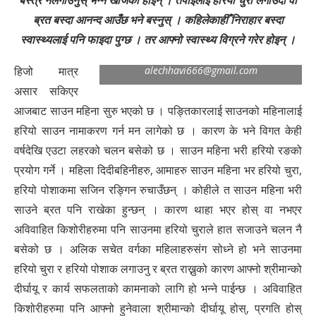
बस्त्र नलगाउनुस् भन्न खोजेको होइन् । तपाईंलाई हरियो चुरा लगाउँदा वा
ब्रत बस्दा आनन्द आउँछ भने बस्नुस् । कहिलेकाहीँ निराहार बस्दा
स्वास्थ्यलाई पनि फाइदा पुग्छ । तर आफ्नो स्वास्थ्य विग्रने गरेर होइन् ।
छविदीप आले
हिजो मात्र
alechhavi666@gmail.com
असार सकिएर
आजबाट साउन महिना सुरु भएको छ । पङ्तिकारलाई साउनको महिनालाई
हरियो साउन नामाकरण गर्न मन लागेको छ । कारण के भने विगत केही
वर्षदेखि एउटा लहरको चलन बसेको छ । साउन महिना भरी हरियो रङको
प्रयोग गर्ने । महिला दिदीबहिनीहरु, आमाहरु साउन महिना भर हरियो चुरा,
हरियो पोशाकमा सजिन रङ्गिन रुचाउँछन् । कोहीले त साउन महिना भरी
साउने ब्रत पनि राखेका हुन्छन् । कारण थाहा भएर होस् वा नभएर
अविवाहित किशोरीहरुमा पनि साउनमा हरियो चुराले हात सजाउने चलन नै
बसेको छ । अलिक सचेत वर्गका महिलाहरुसंग सोध्ने हो भने साउनमा
हरियो चुरा र हरियो पोशाक लगाउनु र ब्रत राख्नुको कारण आफ्नो श्रीमान्को
दीर्घायू र कार्य सफलताको कामनाको लागि हो भन्ने पाईन्छ । अविवाहित
किशोरीहरुमा पनि आफ्नो हुनेवाला श्रीमान्को दीर्घायू होस्, प्रगति होस्