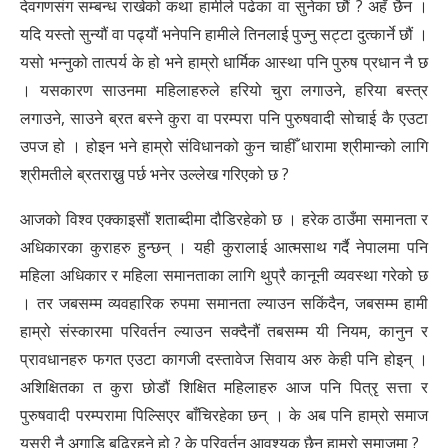
देवगणसंग सम्बन्ध राखेको कथा हामीले पढेका वा सुनेका छौं ? अहँ छैन ।
यदि यस्तो सुन्यौं वा पढ्यौं भनेपनि हामीले तिनलाई पुज्नु सट्टा दुत्कार्ने
छौं ।
यसो भन्नुको तात्पर्य के हो भने हाम्रो धार्मिक आस्था पनि पुरुष प्रधान नै छ
। यसकारण साउनमा महिलाहरुले हरियो चुरा लगाउने, हरिया बस्त्र
लगाउने, साउने ब्रत बस्ने कुरा वा परम्परा पनि पुरुषवादी सोचाई कै एउटा
उपज हो । होइन भने हाम्रो संविधानको कुन चाहीँ धारामा श्रीमान्को लागि
श्रीमतीले ब्रतराख्नु पर्छ भनेर उल्लेख गरिएको छ ?
आजको विश्व एक्काइसौं शताब्दीमा दौडिरहेको छ । हरेक ठाउँमा समानता र
अधिकारका कुराहरु हुन्छन् । यही कुरालाई आत्मसाथ गर्दै नेपालमा पनि
महिला अधिकार र महिला समानताका लागि थुप्रै कानूनी व्यवस्था गरेको छ
। तर जबसम्म व्यवहारिक रुपमा समानता ल्याउन सकिंदैन, जबसम्म हामी
हाम्रो संस्कारमा परिवर्तन ल्याउन सक्दैनौं तबसम्म यी नियम, कानुन र
प्रावधानहरु फगत एउटा कागजी दस्तावेज सिवाय अरु केही पनि होइन् ।
अशिक्षितका त कुरा छोडौं शिक्षित महिलाहरु आज पनि पित्रृ सत्ता र
पुरुषवादी परम्परामा पिल्सिएर बाँचिरहेका छन् । के अब पनि हाम्रो समाज
यसरी नै अगाडि बढिरहने हो ? के परिवर्तन आवश्यक छैन हाम्रो समाजमा ?