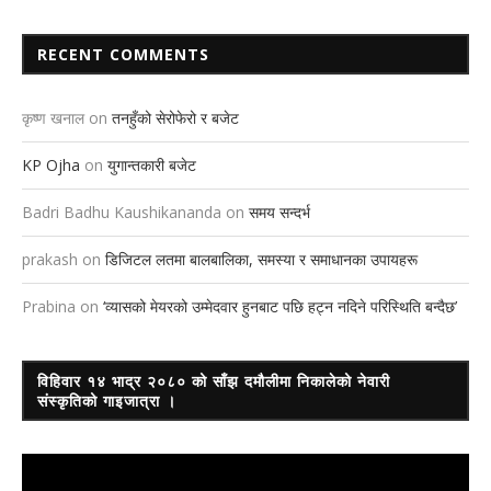
RECENT COMMENTS
कृष्ण खनाल
on
तनहुँको सेरोफेरो र बजेट
KP Ojha
on
युगान्तकारी बजेट
Badri Badhu Kaushikananda
on
समय सन्दर्भ
prakash
on
डिजिटल लतमा बालबालिका, समस्या र समाधानका उपायहरू
Prabina
on
‘व्यासको मेयरको उम्मेदवार हुनबाट पछि हट्न नदिने परिस्थिति बन्दैछ’
विहिवार १४ भाद्र २०८० को साँझ दमौलीमा निकालेको नेवारी
संस्कृतिको गाइजात्रा ।
Video
Player