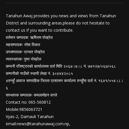
Tanahun Awaj provides you news and views from Tanahun
District and surrounding areas.please do not hesitate to
contact us if you want to contribute.
वर्तमान सम्पादक: ऋषिराम पोख्रेल
सहसम्पादकः रमेश विकल
उपसम्पादकः प्रभात पोख्रेल
व्यवस्थापकः पुष्पा पोख्रेल
कम्पनी रजिष्ट्रारको कार्यालयमा दर्ता मिति २०६७।७।८ नं. ७७१२७/०६७/०६८
कम्पनीको नाउँको स्थायी लेखा नं. ३०४४४२०८५
४तनहुँ आवाज साप्ताहिक जिल्ला प्रशासन कार्यालय तनहुँमा दर्ता नं. १६४१/०५४।८।
६
सस्थापक सम्पादकः कमलामोहन वाग्ले
Contact no: 065-560812
Mobile:9856063721
Vyas-2, Damauli Tanahun
email:
news@tanahunawaj.com.np
,