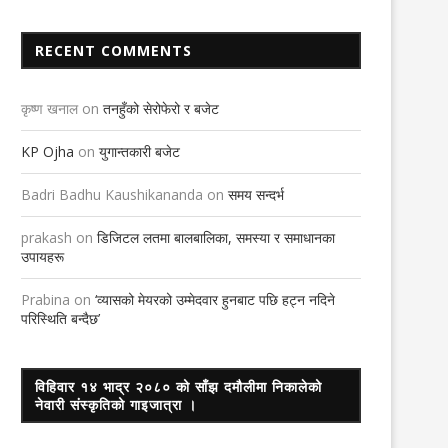
RECENT COMMENTS
कृष्ण खनाल
on
तनहुँको सेरोफेरो र बजेट
KP Ojha
on
युगान्तकारी बजेट
Badri Badhu Kaushikananda
on
समय सन्दर्भ
prakash
on
डिजिटल लतमा बालबालिका, समस्या र समाधानका
उपायहरू
Prabina
on
‘व्यासको मेयरको उम्मेदवार हुनबाट पछि हट्न नदिने
परिस्थिति बन्दैछ’
विहिवार १४ भाद्र २०८० को साँझ दमौलीमा निकालेको
नेवारी संस्कृतिको गाइजात्रा ।