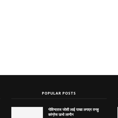
POPULAR POSTS
गोविन्दराज जोशी लाई पाखा लगाएर तनहु
कांग्रेस ऊभो लाग्दैन