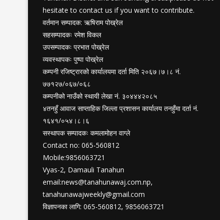
hesitate to contact us if you want to contribute.
वर्तमान सम्पादक: ऋषिराम पोख्रेल
सहसम्पादकः रमेश विकल
उपसम्पादकः प्रभात पोख्रेल
व्यवस्थापकः पुष्पा पोख्रेल
कम्पनी रजिष्ट्रारको कार्यालयमा दर्ता मिति २०६७।७।८ नं.
७७१२७/०६७/०६८
कम्पनीको नाउँको स्थायी लेखा नं. ३०४४४२०८५
४तनहुँ आवाज साप्ताहिक जिल्ला प्रशासन कार्यालय तनहुँमा दर्ता नं.
१६४१/०५४।८।६
सस्थापक सम्पादकः कमलामोहन वाग्ले
Contact no: 065-560812
Mobile:9856063721
Vyas-2, Damauli Tanahun
email:
news@tanahunawaj.com.np
,
tanahunawajweekly@gmail.com
विज्ञापनका लागि: 065-560812, 9856063721