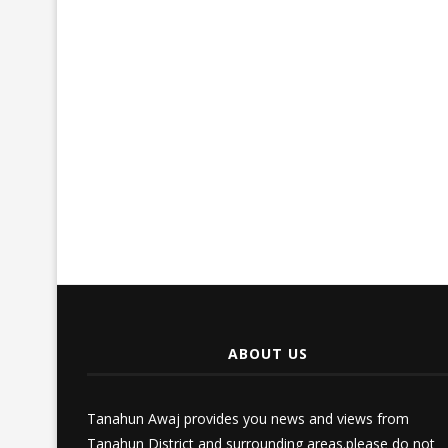
ABOUT US
Tanahun Awaj provides you news and views from
Tanahun District and surrounding areas.please do not