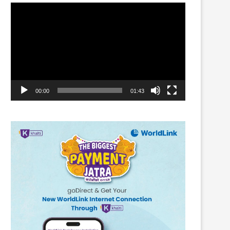
Video
Player
00:00
01:43