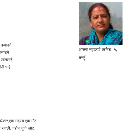
ै कमाउने
अप्सरा भट्टराई ऋषिङ–५,
 बनाउने
तनहुँ
ि लानलाई
िदी भाई
अधिकार,एक सदस्य एक भोट
न सक्छौं, नहोस् कुनै खोट