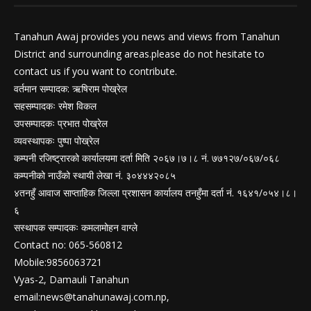
Tanahun Awaj provides you news and views from Tanahun
District and surrounding areas.please do not hesitate to
contact us if you want to contribute.
वर्तमान सम्पादक: ऋषिराम पोख्रेल
सहसम्पादकः रमेश विकल
उपसम्पादकः प्रभात पोख्रेल
व्यवस्थापकः पुष्पा पोख्रेल
कम्पनी रजिष्ट्रारको कार्यालयमा दर्ता मिति २०६७।७।८ नं. ७७१२७/०६७/०६८
कम्पनीको नाउँको स्थायी लेखा नं. ३०४४४२०८५
४तनहुँ आवाज साप्ताहिक जिल्ला प्रशासन कार्यालय तनहुँमा दर्ता नं. १६४१/०५४।८।
६
सस्थापक सम्पादकः कमलामोहन वाग्ले
Contact no: 065-560812
Mobile:9856063721
Vyas-2, Damauli Tanahun
email:
news@tanahunawaj.com.np
,