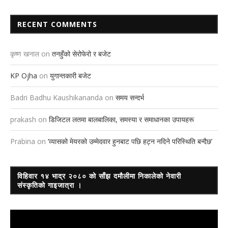
RECENT COMMENTS
कृष्ण खनाल
on
तनहुँको सेरोफेरो र बजेट
KP Ojha
on
युगान्तकारी बजेट
Badri Badhu Kaushikananda
on
समय सन्दर्भ
prakash
on
डिजिटल लतमा बालबालिका, समस्या र समाधानका उपायहरू
Prabina
on
‘व्यासको मेयरको उम्मेदवार हुनबाट पछि हट्न नदिने परिस्थिति बन्दैछ’
विहिवार १४ भाद्र २०८० को साँझ दमौलीमा निकालेको नेवारी
संस्कृतिको गाइजात्रा ।
Video
Player