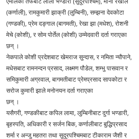
एमालेको तर्फबाट लीला भण्डारी (सुदूरपश्चिम), मीना रखाल
(कर्णाली), रामकुमारी झाक्री (लुम्बिनी), सम्झना देवकोटा
(गण्डकी), प्रेम दङ्गाल (बागमती), रेखा झा (मधेश), रोशनी
मेचे (कोशी), र सोम पोर्तेल (कोशी) उम्मेदवारी दर्ता गराएका
छन् ।
नेकपाले कोशी प्रदेशबाट खेमराज सुन्दास, र नमिता न्यौपाने,
मधेसबाट रामनन्दन प्रसाद, लक्ष्मण पौडेल, शम्भु पासवान र
समिकुमारी अग्रवाल, बागमतीबाट प्रेमप्रसाद सापकोटा र
सरोज कुमारी झाले मनोनयन दर्ता गराएका
छन् ।
यसैगरी, गण्डकीबाट कपिल लामा, लुम्बिनीबाट दुर्गा भण्डारी,
बृहस्पति, अधिकारी र सर्जन बिक, कर्णालीबाट बुद्धिप्रसाद
शर्मा र अन्जु महतरा तथा सुदूरपश्चिमबाट टीकाराम जैशी र