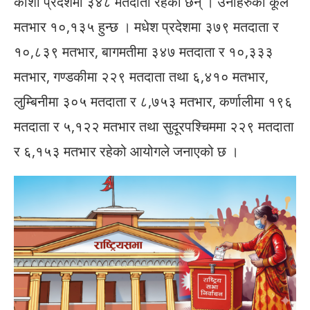
कोशी प्रदेशमा ३४८ मतदाता रहेका छन् । उनीहरुको कूल
मतभार १०,१३५ हुन्छ । मधेश प्रदेशमा ३७९ मतदाता र
१०,८३९ मतभार, बागमतीमा ३४७ मतदाता र १०,३३३
मतभार, गण्डकीमा २२९ मतदाता तथा ६,४१० मतभार,
लुम्बिनीमा ३०५ मतदाता र ८,७५३ मतभार, कर्णालीमा १९६
मतदाता र ५,१२२ मतभार तथा सुदूरपश्चिममा २२९ मतदाता
र ६,१५३ मतभार रहेको आयोगले जनाएको छ ।