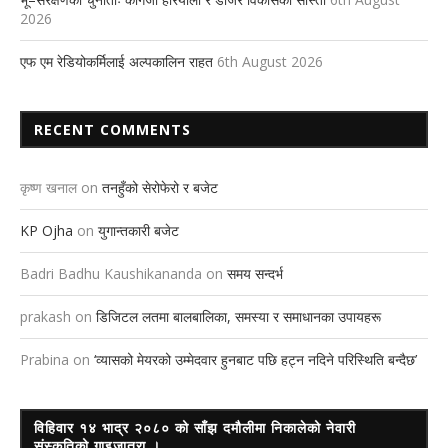
2026
एफ एम रेडियोकर्मिलाई अल्पकालिन राहत
6th August 2026
RECENT COMMENTS
कृष्ण खनाल
on
तनहुँको सेरोफेरो र बजेट
KP Ojha
on
युगान्तकारी बजेट
Badri Badhu Kaushikananda
on
समय सन्दर्भ
prakash
on
डिजिटल लतमा बालबालिका, समस्या र समाधानका उपायहरू
Prabina
on
‘व्यासको मेयरको उम्मेदवार हुनबाट पछि हट्न नदिने परिस्थिति बन्दैछ’
विहिवार १४ भाद्र २०८० को साँझ दमौलीमा निकालेको नेवारी
संस्कृतिको गाइजात्रा ।