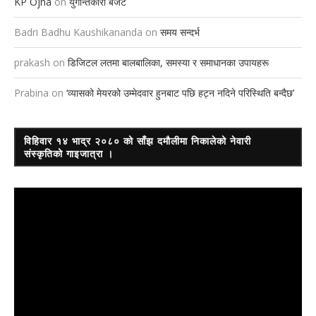
KP Ojha
on
युगान्तकारी बजेट
Badri Badhu Kaushikananda
on
समय सन्दर्भ
prakash
on
डिजिटल लतमा बालबालिका, समस्या र समाधानका उपायहरू
Prabina
on
‘व्यासको मेयरको उम्मेदवार हुनबाट पछि हट्न नदिने परिस्थिति बन्दैछ’
विहिवार १४ भाद्र २०८० को साँझ दमौलीमा निकालेको नेवारी
संस्कृतिको गाइजात्रा ।
Video
Player