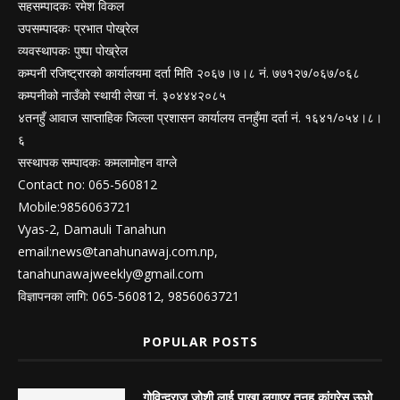
सहसम्पादकः रमेश विकल
उपसम्पादकः प्रभात पोख्रेल
व्यवस्थापकः पुष्पा पोख्रेल
कम्पनी रजिष्ट्रारको कार्यालयमा दर्ता मिति २०६७।७।८ नं. ७७१२७/०६७/०६८
कम्पनीको नाउँको स्थायी लेखा नं. ३०४४४२०८५
४तनहुँ आवाज साप्ताहिक जिल्ला प्रशासन कार्यालय तनहुँमा दर्ता नं. १६४१/०५४।८।
६
सस्थापक सम्पादकः कमलामोहन वाग्ले
Contact no: 065-560812
Mobile:9856063721
Vyas-2, Damauli Tanahun
email:
news@tanahunawaj.com.np
,
tanahunawajweekly@gmail.com
विज्ञापनका लागि: 065-560812, 9856063721
POPULAR POSTS
गोविन्दराज जोशी लाई पाखा लगाएर तनहु कांग्रेस ऊभो