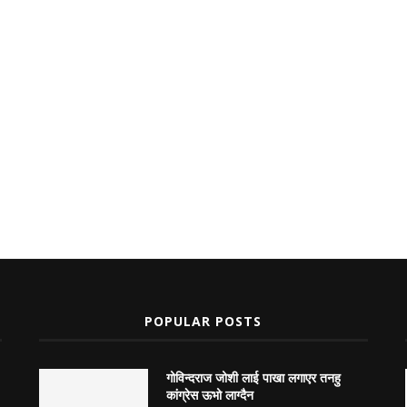
POPULAR POSTS
गोविन्दराज जोशी लाई पाखा लगाएर तनहु
कांग्रेस ऊभो लाग्दैन