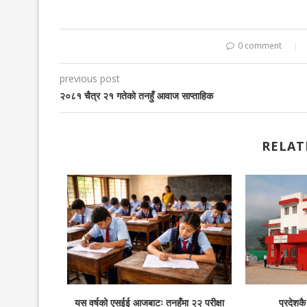
0 comment
previous post
२०८१ चैत्र २१ गतेकाे तनहुँ आवाज साप्ताहिक
RELAT
ाउने
यस वर्षको एसईई आजबाटः तनहुँमा २२ परीक्षा
प्रदेशक