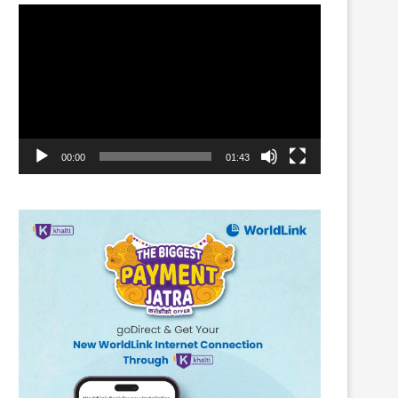
Video
Player
00:00
01:43