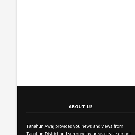
ABOUT US
Tanahun Awaj provides you news and views from
Tanahun District and surrounding areas.please do not