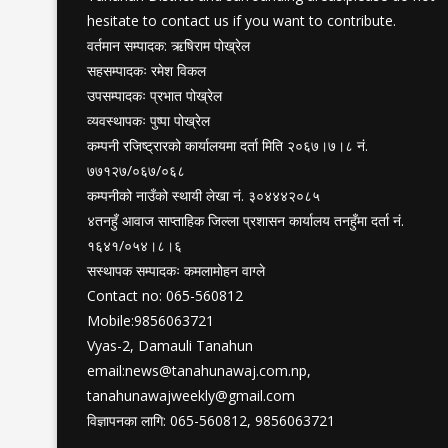
hesitate to contact us if you want to contribute.
वर्तमान सम्पादक: ऋषिराम पोख्रेल
सहसम्पादकः रमेश विकल
उपसम्पादकः प्रभात पोख्रेल
व्यवस्थापकः पुष्पा पोख्रेल
कम्पनी रजिष्ट्रारको कार्यालयमा दर्ता मिति २०६७।७।८ नं.
७७१२७/०६७/०६८
कम्पनीको नाउँको स्थायी लेखा नं. ३०४४४२०८५
४तनहुँ आवाज साप्ताहिक जिल्ला प्रशासन कार्यालय तनहुँमा दर्ता नं.
१६४१/०५४।८।६
सस्थापक सम्पादकः कमलामोहन वाग्ले
Contact no: 065-560812
Mobile:9856063721
Vyas-2, Damauli Tanahun
email:
news@tanahunawaj.com.np
,
tanahunawajweekly@gmail.com
विज्ञापनका लागि: 065-560812, 9856063721