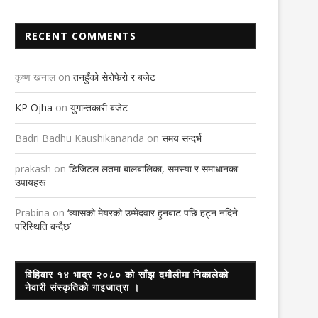
17th June 2021
16th January 2020
RECENT COMMENTS
कृष्ण खनाल
on
तनहुँको सेरोफेरो र बजेट
KP Ojha
on
युगान्तकारी बजेट
Badri Badhu Kaushikananda
on
समय सन्दर्भ
prakash
on
डिजिटल लतमा बालबालिका, समस्या र समाधानका
उपायहरू
Prabina
on
‘व्यासको मेयरको उम्मेदवार हुनबाट पछि हट्न नदिने
परिस्थिति बन्दैछ’
विहिवार १४ भाद्र २०८० को साँझ दमौलीमा निकालेको
नेवारी संस्कृतिको गाइजात्रा ।