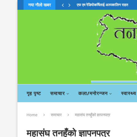
नया नौलो खबर
चिया बहसमाः दाहालको सदस्यता खारेजी सिफा
गृह पृष्ट
समाचार
कला/मनोरन्जन
स्वास्थ्य
Home
समाचार
महासंघ तनहुँको ज्ञापनपत्र
महासंघ तनहुँको ज्ञापनपत्र