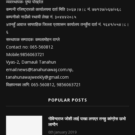
व्यवस्थापकः पुष्पा पोख्रेल
कम्पनी रजिष्ट्रारको कार्यालयमा दर्ता मिति २०६७।७।८ नं. ७७१२७/०६७/०६८
कम्पनीको नाउँको स्थायी लेखा नं. ३०४४४२०८५
४तनहुँ आवाज साप्ताहिक जिल्ला प्रशासन कार्यालय तनहुँमा दर्ता नं. १६४१/०५४।८।
६
सस्थापक सम्पादकः कमलामोहन वाग्ले
Contact no: 065-560812
Mobile:9856063721
Vyas-2, Damauli Tanahun
email:
news@tanahunawaj.com.np
,
tanahunawajweekly@gmail.com
विज्ञापनका लागि: 065-560812, 9856063721
POPULAR POSTS
गोविन्दराज जोशी लाई पाखा लगाएर तनहु कांग्रेस ऊभो
लाग्दैन
6th January 2019