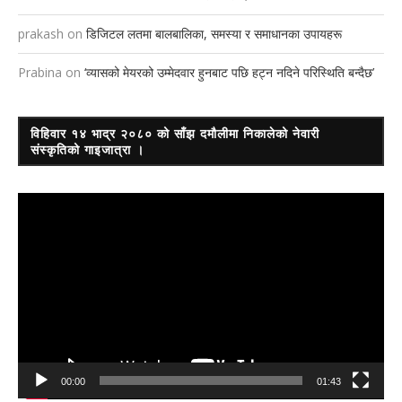
prakash
on
डिजिटल लतमा बालबालिका, समस्या र समाधानका उपायहरू
Prabina
on
‘व्यासको मेयरको उम्मेदवार हुनबाट पछि हट्न नदिने परिस्थिति बन्दैछ’
विहिवार १४ भाद्र २०८० को साँझ दमौलीमा निकालेको नेवारी
संस्कृतिको गाइजात्रा ।
Video
Player
00:00
01:43