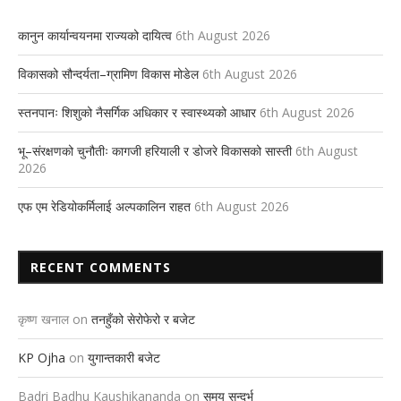
कानुन कार्यान्वयनमा राज्यको दायित्व
6th August 2026
विकासको सौन्दर्यता–ग्रामिण विकास मोडेल
6th August 2026
स्तनपानः शिशुको नैसर्गिक अधिकार र स्वास्थ्यको आधार
6th August 2026
भू–संरक्षणको चुनौतीः कागजी हरियाली र डोजरे विकासको सास्ती
6th August
2026
एफ एम रेडियोकर्मिलाई अल्पकालिन राहत
6th August 2026
RECENT COMMENTS
कृष्ण खनाल
on
तनहुँको सेरोफेरो र बजेट
KP Ojha
on
युगान्तकारी बजेट
Badri Badhu Kaushikananda
on
समय सन्दर्भ