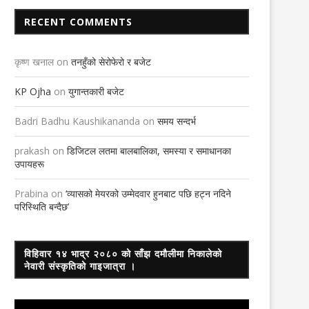
RECENT COMMENTS
कृष्ण खनाल
on
तनहुँको सेरोफेरो र बजेट
KP Ojha
on
युगान्तकारी बजेट
Badri Badhu Kaushikananda
on
समय सन्दर्भ
२४ घण्टामा थपिए एकहजार २२८ संक्र
3rd September 2020
prakash
on
डिजिटल लतमा बालबालिका, समस्या र समाधानका
उपायहरू
Prabina
on
‘व्यासको मेयरको उम्मेदवार हुनबाट पछि हट्न नदिने
परिस्थिति बन्दैछ’
हिचान नभएका सडकमा भेटिएका सहयोगापेक्षी
विहिवार १४ भाद्र २०८० को साँझ दमौलीमा निकालेको
मनोरोगी
नेवारी संस्कृतिको गाइजात्रा ।
24th April 2019
Video