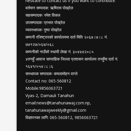
hesitate to contact us if you want to contribute.
वर्तमान सम्पादक: ऋषिराम पोख्रेल
सहसम्पादकः रमेश विकल
उपसम्पादकः प्रभात पोख्रेल
व्यवस्थापकः पुष्पा पोख्रेल
कम्पनी रजिष्ट्रारको कार्यालयमा दर्ता मिति २०६७।७।८ नं.
७७१२७/०६७/०६८
कम्पनीको नाउँको स्थायी लेखा नं. ३०४४४२०८५
४तनहुँ आवाज साप्ताहिक जिल्ला प्रशासन कार्यालय तनहुँमा दर्ता नं.
१६४१/०५४।८।६
सस्थापक सम्पादकः कमलामोहन वाग्ले
Contact no: 065-560812
Mobile:9856063721
Vyas-2, Damauli Tanahun
email:
news@tanahunawaj.com.np
,
tanahunawajweekly@gmail.com
विज्ञापनका लागि: 065-560812, 9856063721