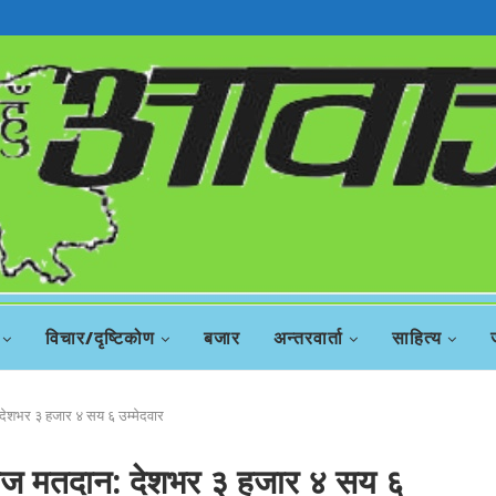
विचार/दृष्टिकोण
बजार
अन्तरवार्ता
साहित्य
 देशभर ३ हजार ४ सय ६ उम्मेदवार
 आज मतदान: देशभर ३ हजार ४ सय ६