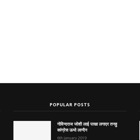
POPULAR POSTS
गोविन्दराज जोशी लाई पाखा लगाएर तनहु
कांग्रेस ऊभो लाग्दैन
6th January 2019