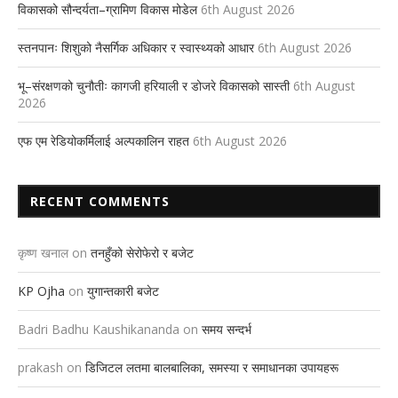
विकासको सौन्दर्यता–ग्रामिण विकास मोडेल
6th August 2026
स्तनपानः शिशुको नैसर्गिक अधिकार र स्वास्थ्यको आधार
6th August 2026
भू–संरक्षणको चुनौतीः कागजी हरियाली र डोजरे विकासको सास्ती
6th August
2026
एफ एम रेडियोकर्मिलाई अल्पकालिन राहत
6th August 2026
RECENT COMMENTS
कृष्ण खनाल
on
तनहुँको सेरोफेरो र बजेट
KP Ojha
on
युगान्तकारी बजेट
Badri Badhu Kaushikananda
on
समय सन्दर्भ
prakash
on
डिजिटल लतमा बालबालिका, समस्या र समाधानका उपायहरू