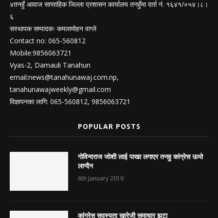
४तनहुँ आवाज साप्ताहिक जिल्ला प्रशासन कार्यालय तनहुँमा दर्ता नं. १६४१/०५४।८।
६
सस्थापक सम्पादकः कमलामोहन वाग्ले
Contact no: 065-560812
Mobile:9856063721
Vyas-2, Damauli Tanahun
email:
news@tanahunawaj.com.np
,
tanahunawajweekly@gmail.com
विज्ञापनका लागि: 065-560812, 9856063721
POPULAR POSTS
गोविन्दराज जोशी लाई पाखा लगाएर तनहु कांग्रेस ऊभो
लाग्दैन
6th January 2019
कांग्रेस सदस्यता खारेजी समाचार झूटा