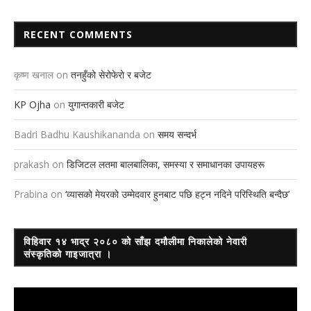
RECENT COMMENTS
कृष्ण खनाल
on
तनहुँको सेरोफेरो र बजेट
KP Ojha
on
युगान्तकारी बजेट
Badri Badhu Kaushikananda
on
समय सन्दर्भ
prakash
on
डिजिटल लतमा बालबालिका, समस्या र समाधानका उपायहरू
Prabina
on
‘व्यासको मेयरको उम्मेदवार हुनबाट पछि हट्न नदिने परिस्थिति बन्दैछ’
विहिवार १४ भाद्र २०८० को साँझ दमौलीमा निकालेको नेवारी
संस्कृतिको गाइजात्रा ।
Video
Player