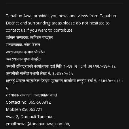
Tanahun Awaj provides you news and views from Tanahun
District and surrounding areas.please do not hesitate to
contact us if you want to contribute.
वर्तमान सम्पादक: ऋषिराम पोख्रेल
सहसम्पादकः रमेश विकल
उपसम्पादकः प्रभात पोख्रेल
व्यवस्थापकः पुष्पा पोख्रेल
कम्पनी रजिष्ट्रारको कार्यालयमा दर्ता मिति २०६७।७।८ नं. ७७१२७/०६७/०६८
कम्पनीको नाउँको स्थायी लेखा नं. ३०४४४२०८५
४तनहुँ आवाज साप्ताहिक जिल्ला प्रशासन कार्यालय तनहुँमा दर्ता नं. १६४१/०५४।८।
६
सस्थापक सम्पादकः कमलामोहन वाग्ले
Contact no: 065-560812
Mobile:9856063721
Vyas-2, Damauli Tanahun
email:
news@tanahunawaj.com.np
,