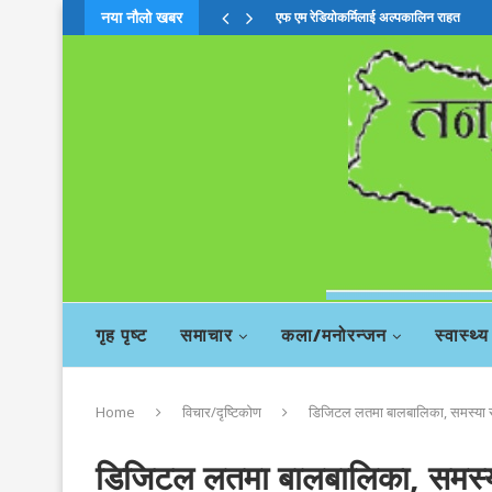
नया नौलो खबर
चिया बहसमाः दाहालको सदस्यता खारेजी सिफा
गृह पृष्ट
समाचार
कला/मनोरन्जन
स्वास्थ्य
Home
विचार/दृष्टिकोण
डिजिटल लतमा बालबालिका, समस्या 
डिजिटल लतमा बालबालिका, समस्