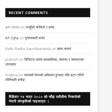
RECENT COMMENTS
कृष्ण खनाल
on
तनहुँको सेरोफेरो र बजेट
KP Ojha
on
युगान्तकारी बजेट
Badri Badhu Kaushikananda
on
समय सन्दर्भ
prakash
on
डिजिटल लतमा बालबालिका, समस्या र समाधानका
उपायहरू
Prabina
on
‘व्यासको मेयरको उम्मेदवार हुनबाट पछि हट्न नदिने
परिस्थिति बन्दैछ’
विहिवार १४ भाद्र २०८० को साँझ दमौलीमा निकालेको
नेवारी संस्कृतिको गाइजात्रा ।