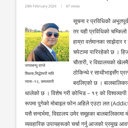
26th February 2026
87
views
सूचना र प्रविधिकोे अभूतपू
तर यही प्रविधिको चम्किलो 
हाम्रा वर्तमानका साझेदार र
चपेटामा पारिरहेको छ । ह
चौतारी, र विद्यालयको खेलम
जगतबन्धु वाग्ले
ठोकिन्थे र साथीभाइसँग प्र
शिक्षक,सिद्धेश्वरी मावि
व्यास–१२, कमलवारी
बदलिएको छ । बालबालिकाको 
थालेको छ । विशेष गरी कोभिड – १९ को विश्वव्यापी
रूपमा पुगेको मोबाइल फोन अहिले एउटा लत (Addic
यसै सन्दर्भमा, विद्यालय उमेर समूहका बालबालिकाम
व्यवहारिक उपायहरूको चर्चा गर्नु आजको प्रमुख आव