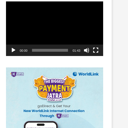
Video
Player
00:00
01:43