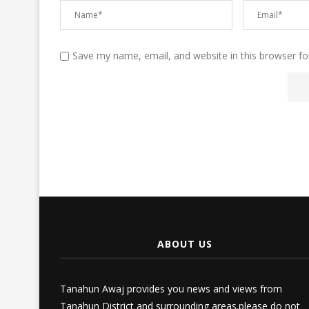
Save my name, email, and website in this browser fo
ABOUT US
Tanahun Awaj provides you news and views from
Tanahun District and surrounding areas.please do not