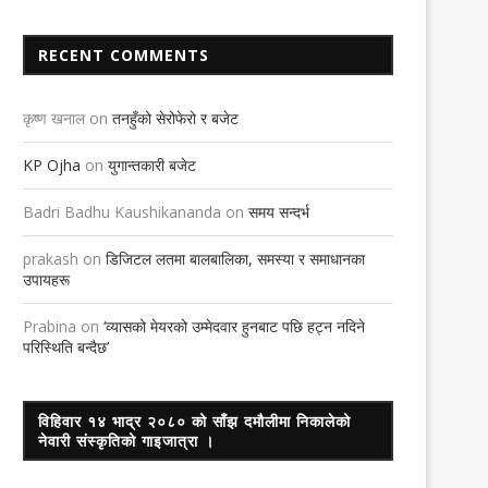
RECENT COMMENTS
कृष्ण खनाल
on
तनहुँको सेरोफेरो र बजेट
KP Ojha
on
युगान्तकारी बजेट
Badri Badhu Kaushikananda
on
समय सन्दर्भ
prakash
on
डिजिटल लतमा बालबालिका, समस्या र समाधानका
उपायहरू
Prabina
on
‘व्यासको मेयरको उम्मेदवार हुनबाट पछि हट्न नदिने
परिस्थिति बन्दैछ’
विहिवार १४ भाद्र २०८० को साँझ दमौलीमा निकालेको
नेवारी संस्कृतिको गाइजात्रा ।