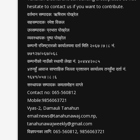
hesitate to contact us if you want to contribute.
वर्तमान सम्पादक: ऋषिराम पोख्रेल
सहसम्पादकः रमेश विकल
उपसम्पादकः प्रभात पोख्रेल
व्यवस्थापकः पुष्पा पोख्रेल
कम्पनी रजिष्ट्रारको कार्यालयमा दर्ता मिति २०६७।७।८ नं.
७७१२७/०६७/०६८
कम्पनीको नाउँको स्थायी लेखा नं. ३०४४४२०८५
४तनहुँ आवाज साप्ताहिक जिल्ला प्रशासन कार्यालय तनहुँमा दर्ता नं.
१६४१/०५४।८।६
सस्थापक सम्पादकः कमलामोहन वाग्ले
Contact no: 065-560812
Mobile:9856063721
Vyas-2, Damauli Tanahun
email:
news@tanahunawaj.com.np
,
tanahunawajweekly@gmail.com
विज्ञापनका लागि: 065-560812, 9856063721