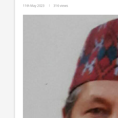
11th May 2023
316
views