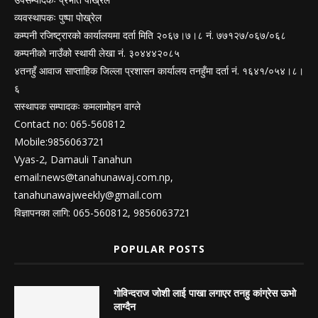
व्यवस्थापकः पुष्पा पोख्रेल
कम्पनी रजिष्ट्रारको कार्यालयमा दर्ता मिति २०६७।७।८ नं. ७७१२७/०६७/०६८
कम्पनीको नाउँको स्थायी लेखा नं. ३०४४४२०८५
४तनहुँ आवाज साप्ताहिक जिल्ला प्रशासन कार्यालय तनहुँमा दर्ता नं. १६४१/०५४।८।
६
सस्थापक सम्पादकः कमलामोहन वाग्ले
Contact no: 065-560812
Mobile:9856063721
Vyas-2, Damauli Tanahun
email:
news@tanahunawaj.com.np
,
tanahunawajweekly@gmail.com
विज्ञापनका लागि: 065-560812, 9856063721
POPULAR POSTS
गोविन्दराज जोशी लाई पाखा लगाएर तनहु कांग्रेस ऊभो
लाग्दैन