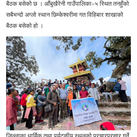
बैठक बसेको छ । आँबुखैरेनी गाउँपालिका–५ स्थित तनहुँको
सबैभन्दो अग्लो स्थान छिम्केश्वरीमा गत विहिबार शाखाको
बैठक बसेको हो ।
जिल्लाका धार्मिक तथा पर्यटकीय स्थलको प्रचारप्रसार गर्ने