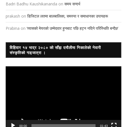
Badri Badhu Kaushikananda
on
समय सन्दर्भ
prakash
on
डिजिटल लतमा बालबालिका, समस्या र समाधानका उपायहरू
Prabina
on
‘व्यासको मेयरको उम्मेदवार हुनबाट पछि हट्न नदिने परिस्थिति बन्दैछ’
विहिवार १४ भाद्र २०८० को साँझ दमौलीमा निकालेको नेवारी
संस्कृतिको गाइजात्रा ।
Video
Player
00:00
01:43