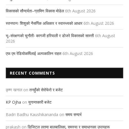
विकासको सौन्दर्यता–ग्रामिण विकास मोडेल
6th August 2026
स्तनपानः शिशुको नैसर्गिक अधिकार र स्वास्थ्यको आधार
6th August 2026
भू–संरक्षणको चुनौतीः कागजी हरियाली र डोजरे विकासको सास्ती
6th August
2026
एफ एम रेडियोकर्मिलाई अल्पकालिन राहत
6th August 2026
RECENT COMMENTS
कृष्ण खनाल
on
तनहुँको सेरोफेरो र बजेट
KP Ojha
on
युगान्तकारी बजेट
Badri Badhu Kaushikananda
on
समय सन्दर्भ
prakash
on
डिजिटल लतमा बालबालिका, समस्या र समाधानका उपायहरू