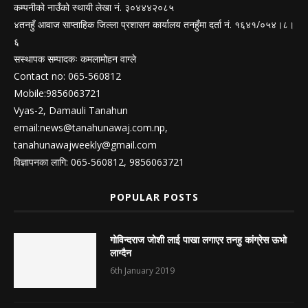
कम्पनीको नाउँको स्थायी लेखा नं. ३०४४४२०८५
४तनहुँ आवाज साप्ताहिक जिल्ला प्रशासन कार्यालय तनहुँमा दर्ता नं. १६४१/०५४।८।
६
सस्थापक सम्पादकः कमलामोहन वाग्ले
Contact no: 065-560812
Mobile:9856063721
Vyas-2, Damauli Tanahun
email:
news@tanahunawaj.com.np
,
tanahunawajweekly@gmail.com
विज्ञापनका लागि: 065-560812, 9856063721
POPULAR POSTS
गोविन्दराज जोशी लाई पाखा लगाएर तनहु कांग्रेस ऊभो
लाग्दैन
6th January 2019