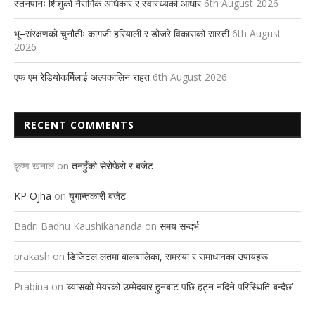
स्तनपानः शिशुको नैसर्गिक अधिकार र स्वास्थ्यको आधार
6th August 2026
भू–संरक्षणको चुनौतीः कागजी हरियाली र डोजरे विकासको सास्ती
6th August
2026
एफ एम रेडियोकर्मिलाई अल्पकालिन राहत
6th August 2026
RECENT COMMENTS
कृष्ण खनाल
on
तनहुँको सेरोफेरो र बजेट
KP Ojha
on
युगान्तकारी बजेट
Badri Badhu Kaushikananda
on
समय सन्दर्भ
prakash
on
डिजिटल लतमा बालबालिका, समस्या र समाधानका उपायहरू
Prabina
on
‘व्यासको मेयरको उम्मेदवार हुनबाट पछि हट्न नदिने परिस्थिति बन्दैछ’