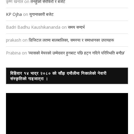
कृष्ण खनाल
on
तनहुँको सेरोफेरो र बजेट
KP Ojha
on
युगान्तकारी बजेट
Badri Badhu Kaushikananda
on
समय सन्दर्भ
prakash
on
डिजिटल लतमा बालबालिका, समस्या र समाधानका उपायहरू
Prabina
on
‘व्यासको मेयरको उम्मेदवार हुनबाट पछि हट्न नदिने परिस्थिति बन्दैछ’
विहिवार १४ भाद्र २०८० को साँझ दमौलीमा निकालेको नेवारी
संस्कृतिको गाइजात्रा ।
Video
Player