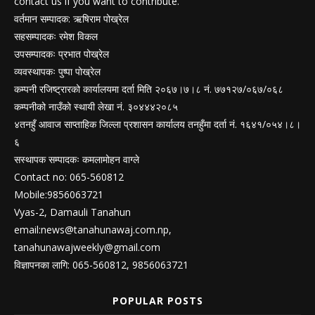
contact us if you want to contribute.
वर्तमान सम्पादक: ऋषिराम पोख्रेल
सहसम्पादकः रमेश विकल
उपसम्पादकः प्रभात पोख्रेल
व्यवस्थापकः पुष्पा पोख्रेल
कम्पनी रजिष्ट्रारको कार्यालयमा दर्ता मिति २०६७।७।८ नं. ७७१२७/०६७/०६८
कम्पनीको नाउँको स्थायी लेखा नं. ३०४४४२०८५
४तनहुँ आवाज साप्ताहिक जिल्ला प्रशासन कार्यालय तनहुँमा दर्ता नं. १६४१/०५४।८।
६
सस्थापक सम्पादकः कमलामोहन वाग्ले
Contact no: 065-560812
Mobile:9856063721
Vyas-2, Damauli Tanahun
email:
news@tanahunawaj.com.np
,
tanahunawajweekly@gmail.com
विज्ञापनका लागि: 065-560812, 9856063721
POPULAR POSTS