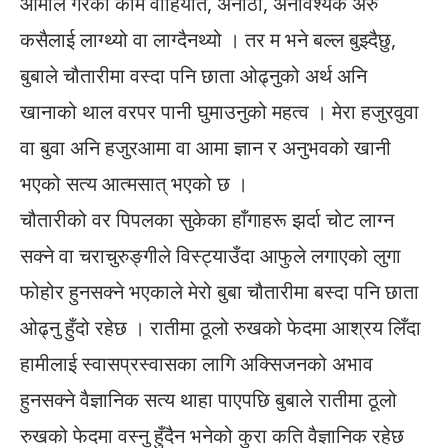
आमाले गरेका काम वाहियात, अनौठा, अनावश्यक अरु
कसैलाई लाग्थ्यो वा लाग्दैनथ्यो । तर म भने बल्ल बुझ्दैछु,
बुबाले चौतारीमा वस्दा पनि छाता ओढ्नुको अर्थ अनि
खानाको थाल वरपर पानी घुमाउनुको महत्व । मेरा हजुरवुवा
वा बुवा अनि हजुरआमा वा आमा ज्ञान र अनुभवको खानी
भएको सत्य आत्मसात् भएको छ ।
चौतारीको वर पिपलका सुकेका हाँगाहरू झर्दा चोट लाग्न
सक्ने वा चराचुरुङ्गीले विस्ट्याउँदा आफुले लगाएको लुगा
फोहोर हुनसक्ने भएकाले मेरो बुबा चौतारीमा बस्दा पनि छाता
ओढ्नु हुँदो रहेछ । रातीमा ठूलो रुखको फेदमा आश्रय लिँदा
हामीलाई स्वासप्रस्वासका लागि अक्सिजनको अभाव
हुनसक्ने वैज्ञानिक सत्य थाहा पाएपछि बुबाले रातीमा ठूलो
रुखको फेदमा वस्नु हुँदैन भनेको कुरा कति वैज्ञानिक रहेछ