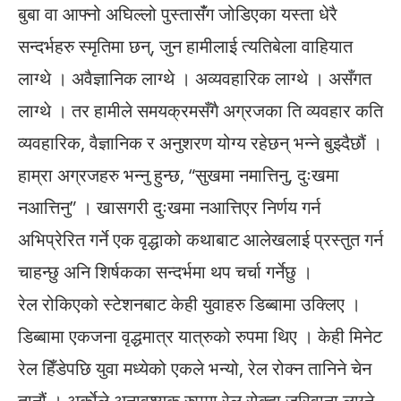
बुबा वा आफ्नो अघिल्लो पुस्तासंँग जोडिएका यस्ता धेरै
सन्दर्भहरु स्मृतिमा छन्, जुन हामीलाई त्यतिबेला वाहियात
लाग्थे । अवैज्ञानिक लाग्थे । अव्यवहारिक लाग्थे । असँगत
लाग्थे । तर हामीले समयक्रमसँगै अग्रजका ति व्यवहार कति
व्यवहारिक, वैज्ञानिक र अनुशरण योग्य रहेछन् भन्ने बुझ्दैछौं ।
हाम्रा अग्रजहरु भन्नु हुन्छ, “सुखमा नमात्तिनु, दुःखमा
नआत्तिनु” । खासगरी दुःखमा नआत्तिएर निर्णय गर्न
अभिप्रेरित गर्ने एक वृद्धाको कथाबाट आलेखलाई प्रस्तुत गर्न
चाहन्छु अनि शिर्षकका सन्दर्भमा थप चर्चा गर्नेछु ।
रेल रोकिएको स्टेशनबाट केही युवाहरु डिब्बामा उक्लिए ।
डिब्बामा एकजना वृद्धमात्र यात्रुको रुपमा थिए । केही मिनेट
रेल हिँडेपछि युवा मध्येको एकले भन्यो, रेल रोक्न तानिने चेन
तानौं । अर्काेले अनावश्यक रुपमा रेल रोक्दा जरिवाना लाग्ने