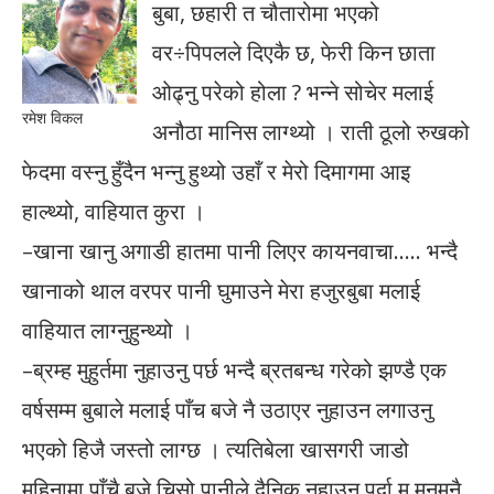
बुबा, छहारी त चौतारोमा भएको
वर÷पिपलले दिएकै छ, फेरी किन छाता
ओढ्नु परेको होला ? भन्ने सोचेर मलाई
रमेश विकल
अनौठा मानिस लाग्थ्यो । राती ठूलो रुखको
फेदमा वस्नु हुँदैन भन्नु हुथ्यो उहाँ र मेरो दिमागमा आइ
हाल्थ्यो, वाहियात कुरा ।
–खाना खानु अगाडी हातमा पानी लिएर कायनवाचा….. भन्दै
खानाको थाल वरपर पानी घुमाउने मेरा हजुरबुबा मलाई
वाहियात लाग्नुहुन्थ्यो ।
–ब्रम्ह मुहुर्तमा नुहाउनु पर्छ भन्दै ब्रतबन्ध गरेको झण्डै एक
वर्षसम्म बुबाले मलाई पाँच बजे नै उठाएर नुहाउन लगाउनु
भएको हिजै जस्तो लाग्छ । त्यतिबेला खासगरी जाडो
महिनामा पाँचै बजे चिसो पानीले दैनिक नुहाउनु पर्दा म मनमनै