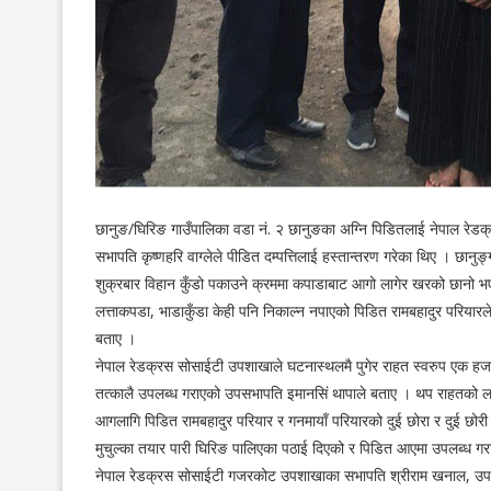
छानुङ/घिरिङ गाउँपालिका वडा नं. २ छानुङका अग्नि पिडितलाई नेपाल रेड
सभापति कृष्णहरि वाग्लेले पीडित दम्पत्तिलाई हस्तान्तरण गरेका थिए । छा
शुक्रबार विहान कुँडो पकाउने क्रममा कपाडाबाट आगो लागेर खरको छानो भएक
लत्ताकपडा, भाडाकुँडा केही पनि निकाल्न नपाएको पिडित रामबहादुर परियारल
बताए ।
नेपाल रेडक्रस सोसाईटी उपशाखाले घटनास्थलमै पुगेर राहत स्वरुप एक हजा
तत्कालै उपलब्ध गराएको उपसभापति इमानसिं थापाले बताए । थप राहतको 
आगलागि पिडित रामबहादुर परियार र गनमायाँ परियारको दुई छोरा र दुई छो
मुचुल्का तयार पारी घिरिङ पालिएका पठाई दिएको र पिडित आएमा उपलब्ध ग
नेपाल रेडक्रस सोसाईटी गजरकोट उपशाखाका सभापति श्रीराम खनाल, उपसभाप