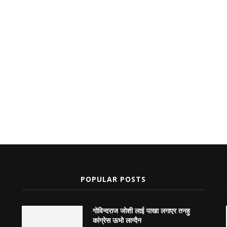
POPULAR POSTS
गोविन्दराज जोशी लाई पाखा लगाएर तनहु
कांग्रेस ऊभो लाग्दैन