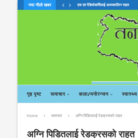
नया नौलो खबर
एफ एम रेडियोकर्मिलाई अल्पकालिन राहत
गृह पृष्ट
समाचार
कला/मनोरन्जन
स्वास्थ्य
Home
समाचार
अग्नि पिडितलाई रेडक्रसको राहत
अग्नि पिडितलाई रेडक्रसको राहत