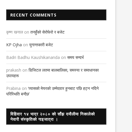
रोटयाक्ट भानुको नेतृत्व प्रशिक्षण
ओली गुटका नेताको कथन, प्रतिगमन रो
विघटन
RECENT COMMENTS
12th August 2021
15th January 2021
कृष्ण खनाल
on
तनहुँको सेरोफेरो र बजेट
KP Ojha
on
युगान्तकारी बजेट
Badri Badhu Kaushikananda
on
समय सन्दर्भ
prakash
on
डिजिटल लतमा बालबालिका, समस्या र समाधानका
उपायहरू
Prabina
on
‘व्यासको मेयरको उम्मेदवार हुनबाट पछि हट्न नदिने
परिस्थिति बन्दैछ’
विहिवार १४ भाद्र २०८० को साँझ दमौलीमा निकालेको
नेवारी संस्कृतिको गाइजात्रा ।