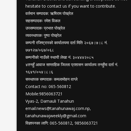
hesitate to contact us if you want to contribute.
वर्तमान सम्पादक: ऋषिराम पोख्रेल
सहसम्पादकः रमेश विकल
उपसम्पादकः प्रभात पोख्रेल
व्यवस्थापकः पुष्पा पोख्रेल
कम्पनी रजिष्ट्रारको कार्यालयमा दर्ता मिति २०६७।७।८ नं.
७७१२७/०६७/०६८
कम्पनीको नाउँको स्थायी लेखा नं. ३०४४४२०८५
४तनहुँ आवाज साप्ताहिक जिल्ला प्रशासन कार्यालय तनहुँमा दर्ता नं.
१६४१/०५४।८।६
सस्थापक सम्पादकः कमलामोहन वाग्ले
Contact no: 065-560812
Mobile:9856063721
Vyas-2, Damauli Tanahun
email:
news@tanahunawaj.com.np
,
tanahunawajweekly@gmail.com
विज्ञापनका लागि: 065-560812, 9856063721