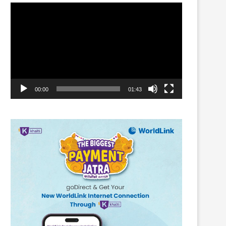
Video
Player
00:00
01:43