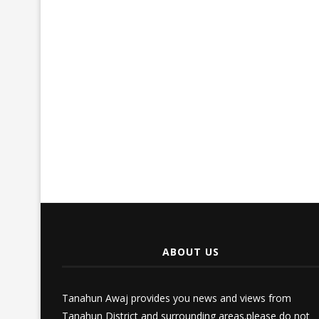
ABOUT US
Tanahun Awaj provides you news and views from
Tanahun District and surrounding areas.please do not