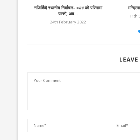
गर्दै तनहुँ बार
नजिकिँदै स्थानीय निर्वाचन- ०७४ को परिणामा
मन्दिरम
यस्तो, अब...
25
11th 
24th February 2022
LEAVE