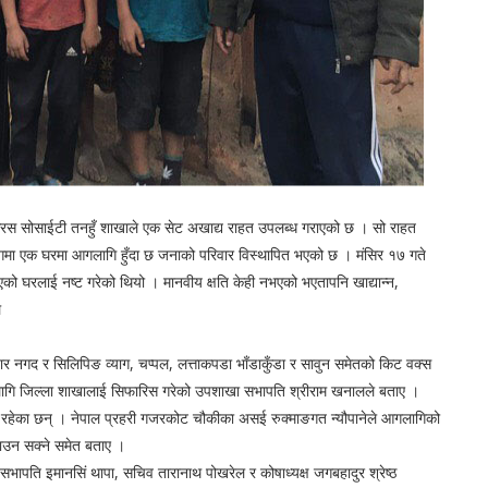
क्रस सोसाईटी तनहुँ शाखाले एक सेट अखाद्य राहत उपलब्ध गराएको छ । सो राहत
नुङ्गमा एक घरमा आगलागि हुँदा छ जनाको परिवार विस्थापित भएको छ । मंसिर १७ गते
ो घरलाई नष्ट गरेको थियो । मानवीय क्षति केही नभएको भएतापनि खाद्यान्न,
े
र नगद र सिलिपिङ व्याग, चप्पल, लत्ताकपडा भाँडाकुँडा र सावुन समेतको किट वक्स
लागि जिल्ला शाखालाई सिफारिस गरेको उपशाखा सभापति श्रीराम खनालले बताए ।
री रहेका छन् । नेपाल प्रहरी गजरकोट चौकीका असई रुक्माङगत न्यौपानेले आगलागिको
राउन सक्ने समेत बताए ।
ति इमानसिं थापा, सचिव तारानाथ पोखरेल र कोषाध्यक्ष जगबहादुर श्रेष्ठ