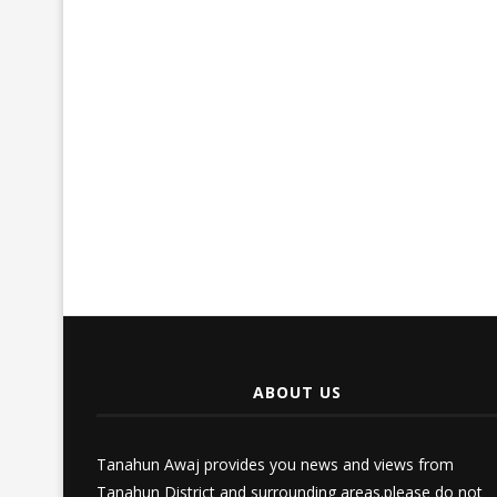
ABOUT US
Tanahun Awaj provides you news and views from
Tanahun District and surrounding areas.please do not