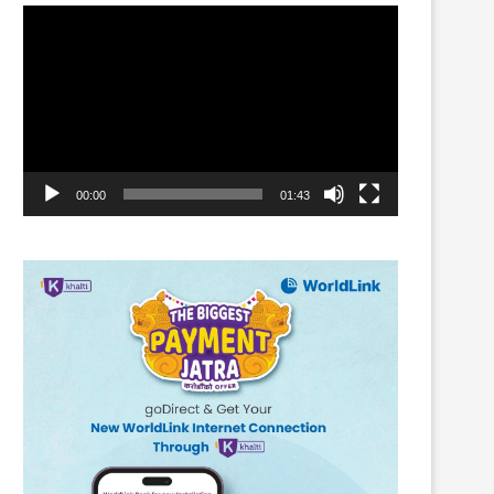
Video
Player
00:00
01:43