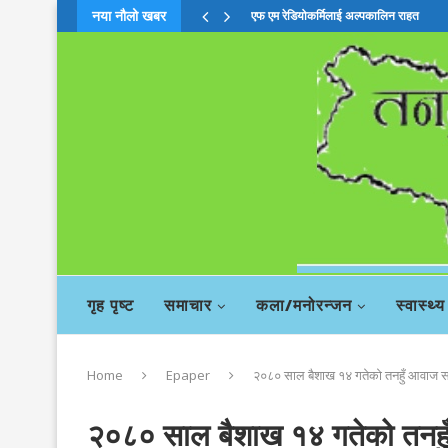
नया नौलो खबर
एफ एम रेडियोकर्मिलाई अल्पकालिन राहत
गृह पृष्ट
समाचार
कला/मनोरन्जन
स्वास्थ्य
Home
Epaper
२०८० साल बैशाख १४ गतेको तनहुँ आवाज स
२०८० साल बैशाख १४ गतेको तनहु