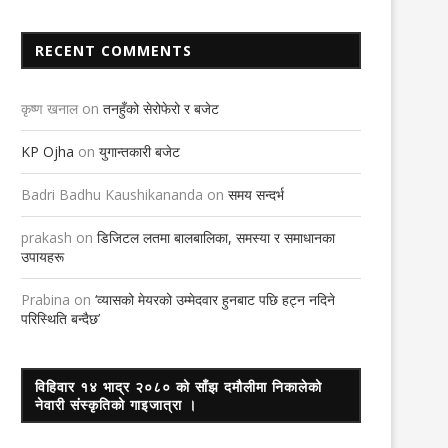
RECENT COMMENTS
कृष्ण खनाल
on
तनहुँको सेरोफेरो र बजेट
KP Ojha
on
युगान्तकारी बजेट
Badri Badhu Kaushikananda
on
समय सन्दर्भ
prakash
on
डिजिटल लतमा बालबालिका, समस्या र समाधानका
उपायहरू
Prabina
on
‘व्यासको मेयरको उम्मेदवार हुनबाट पछि हट्न नदिने
परिस्थिति बन्दैछ’
विहिवार १४ भाद्र २०८० को साँझ दमौलीमा निकालेको
नेवारी संस्कृतिको गाइजात्रा ।