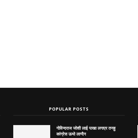
POPULAR POSTS
गोविन्दराज जोशी लाई पाखा लगाएर तनहु
कांग्रेस ऊभो लाग्दैन