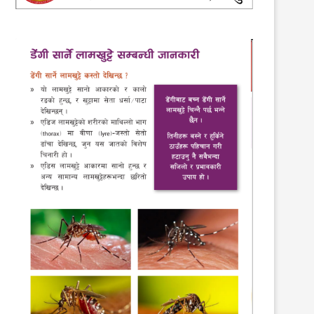
२०८१ कार्तिक ८ को तनहुँ आवाजको इपेपर
२०७९ माघ १२ काे तनहुँ आवाज साप्ता
24th October 2024
25th January 2023