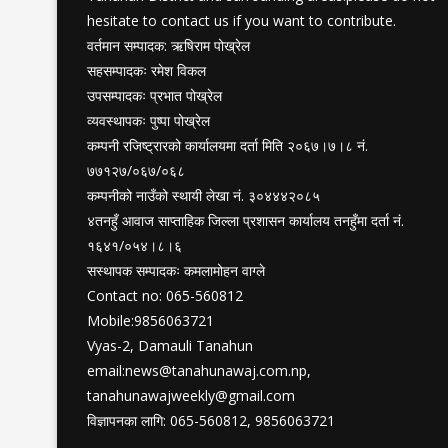
hesitate to contact us if you want to contribute.
वर्तमान सम्पादक: ऋषिराम पोख्रेल
सहसम्पादकः रमेश विकल
उपसम्पादकः प्रभात पोख्रेल
व्यवस्थापकः पुष्पा पोख्रेल
कम्पनी रजिष्ट्रारको कार्यालयमा दर्ता मिति २०६७।७।८ नं.
७७१२७/०६७/०६८
कम्पनीको नाउँको स्थायी लेखा नं. ३०४४४२०८५
४तनहुँ आवाज साप्ताहिक जिल्ला प्रशासन कार्यालय तनहुँमा दर्ता नं.
१६४१/०५४।८।६
सस्थापक सम्पादकः कमलामोहन वाग्ले
Contact no: 065-560812
Mobile:9856063721
Vyas-2, Damauli Tanahun
email:
news@tanahunawaj.com.np
,
tanahunawajweekly@gmail.com
विज्ञापनका लागि: 065-560812, 9856063721