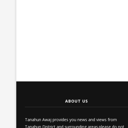
ABOUT US
Tanahun Awaj provides you news and views from
Tanahun District and surrounding areas.please do not