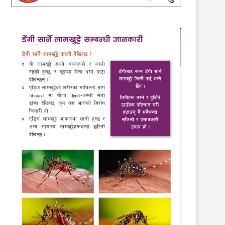
८१ जेठ ३१ गतेकाे तनहुँ आवाज साप्ताहिक￼
२०७९ साउन १९ को तनहुँ आवाज साप्त
13th June 2024
3rd August 2022