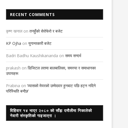
RECENT COMMENTS
कृष्ण खनाल
on
तनहुँको सेरोफेरो र बजेट
KP Ojha
on
युगान्तकारी बजेट
Badri Badhu Kaushikananda
on
समय सन्दर्भ
prakash
on
डिजिटल लतमा बालबालिका, समस्या र समाधानका
उपायहरू
Prabina
on
‘व्यासको मेयरको उम्मेदवार हुनबाट पछि हट्न नदिने
परिस्थिति बन्दैछ’
विहिवार १४ भाद्र २०८० को साँझ दमौलीमा निकालेको
नेवारी संस्कृतिको गाइजात्रा ।