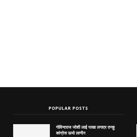
POPULAR POSTS
गोविन्दराज जोशी लाई पाखा लगाएर तनहु
कांग्रेस ऊभो लाग्दैन