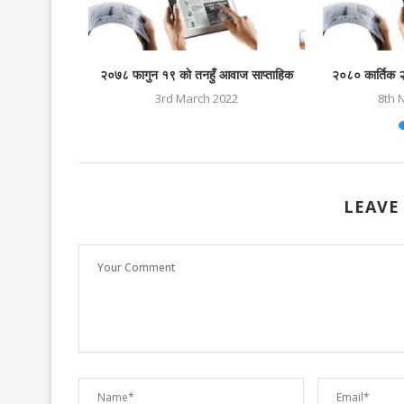
ज साप्ताहिक
२०७८ फागुन १९ काे तनहुँ आवाज साप्ताहिक
२०८० कार्तिक २
22
3rd March 2022
8th 
LEAVE