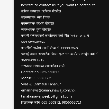
hesitate to contact us if you want to contribute.
वर्तमान सम्पादक: ऋषिराम पोख्रेल
सहसम्पादकः रमेश विकल
उपसम्पादकः प्रभात पोख्रेल
व्यवस्थापकः पुष्पा पोख्रेल
कम्पनी रजिष्ट्रारको कार्यालयमा दर्ता मिति २०६७।७।८ नं.
७७१२७/०६७/०६८
कम्पनीको नाउँको स्थायी लेखा नं. ३०४४४२०८५
४तनहुँ आवाज साप्ताहिक जिल्ला प्रशासन कार्यालय तनहुँमा दर्ता नं.
१६४१/०५४।८।६
सस्थापक सम्पादकः कमलामोहन वाग्ले
Contact no: 065-560812
Mobile:9856063721
Vyas-2, Damauli Tanahun
email:
news@tanahunawaj.com.np
,
tanahunawajweekly@gmail.com
विज्ञापनका लागि: 065-560812, 9856063721