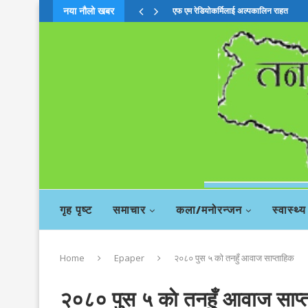
नया नौलो खबर
एफ एम रेडियोकर्मिलाई अल्पकालिन राहत
गृह पृष्ट
समाचार
कला/मनोरन्जन
स्वास्थ्य
Home
Epaper
२०८० पुस ५ काे तनहुँ आवाज साप्ताहिक
२०८० पुस ५ काे तनहुँ आवाज साप्