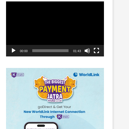
Video
Player
00:00
01:43