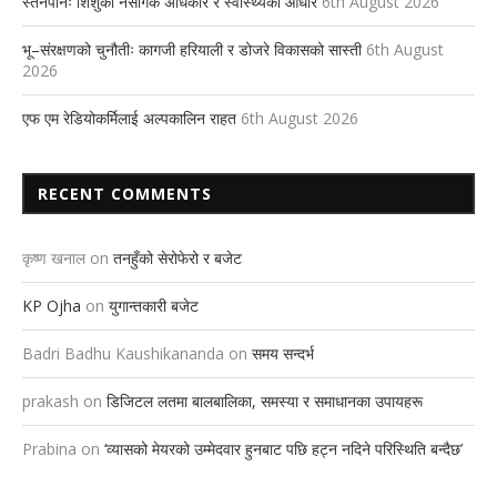
स्तनपानः शिशुको नैसर्गिक अधिकार र स्वास्थ्यको आधार
6th August 2026
भू–संरक्षणको चुनौतीः कागजी हरियाली र डोजरे विकासको सास्ती
6th August
2026
एफ एम रेडियोकर्मिलाई अल्पकालिन राहत
6th August 2026
RECENT COMMENTS
कृष्ण खनाल
on
तनहुँको सेरोफेरो र बजेट
KP Ojha
on
युगान्तकारी बजेट
Badri Badhu Kaushikananda
on
समय सन्दर्भ
prakash
on
डिजिटल लतमा बालबालिका, समस्या र समाधानका उपायहरू
Prabina
on
‘व्यासको मेयरको उम्मेदवार हुनबाट पछि हट्न नदिने परिस्थिति बन्दैछ’