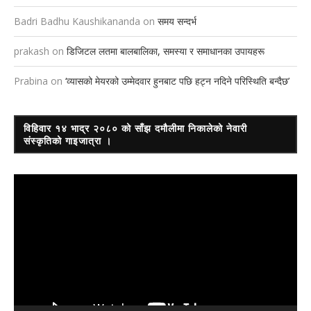
Badri Badhu Kaushikananda
on
समय सन्दर्भ
prakash
on
डिजिटल लतमा बालबालिका, समस्या र समाधानका उपायहरू
Prabina
on
‘व्यासको मेयरको उम्मेदवार हुनबाट पछि हट्न नदिने परिस्थिति बन्दैछ’
विहिवार १४ भाद्र २०८० को साँझ दमौलीमा निकालेको नेवारी
संस्कृतिको गाइजात्रा ।
Video
Player