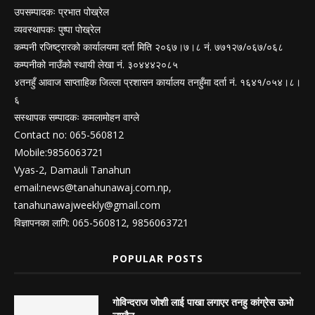
उपसम्पादकः प्रभात पोख्रेल
व्यवस्थापकः पुष्पा पोख्रेल
कम्पनी रजिष्ट्रारको कार्यालयमा दर्ता मिति २०६७।७।८ नं. ७७१२७/०६७/०६८
कम्पनीको नाउँको स्थायी लेखा नं. ३०४४४२०८५
४तनहुँ आवाज साप्ताहिक जिल्ला प्रशासन कार्यालय तनहुँमा दर्ता नं. १६४१/०५४।८।
६
सस्थापक सम्पादकः कमलामोहन वाग्ले
Contact no: 065-560812
Mobile:9856063721
Vyas-2, Damauli Tanahun
email:
news@tanahunawaj.com.np
,
tanahunawajweekly@gmail.com
विज्ञापनका लागि: 065-560812, 9856063721
POPULAR POSTS
गोविन्दराज जोशी लाई पाखा लगाएर तनहु कांग्रेस ऊभो