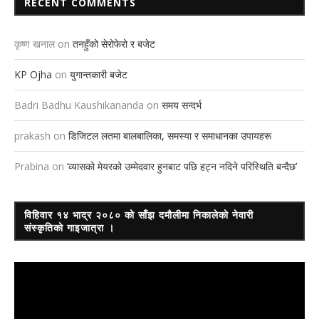
RECENT COMMENTS
कृष्ण खनाल
on
तनहुँको सेरोफेरो र बजेट
KP Ojha
on
युगान्तकारी बजेट
Badri Badhu Kaushikananda
on
समय सन्दर्भ
prakash
on
डिजिटल लतमा बालबालिका, समस्या र समाधानका उपायहरू
Prabina
on
‘व्यासको मेयरको उम्मेदवार हुनबाट पछि हट्न नदिने परिस्थिति बन्दैछ’
विहिवार १४ भाद्र २०८० को साँझ दमौलीमा निकालेको नेवारी
संस्कृतिको गाइजात्रा ।
Video
Player