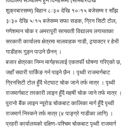
विद्यालय सञ्चालन हुने दिनहरूमा (सोमबारदेखि
शुक्रबारसम्म) बिहान ८ः३० देखि १०ः१५ बजेसम्म र साँझ
३ः३० देखि ५ः१५ बजेसम्म सफा सडक, ग्रिन सिटी टोल,
गणेशमान चोक र अमरापुरी सत्यवती विद्यालय लगायतका
सरकारी कार्यालय क्षेत्रमा मालवाहक गाडी, ट्र्याक्टर र हेभी
गाडीहरू गुड्न पाउने छैनन् ।
बजार क्षेत्रका निम्न मार्गहरूलाई एकतर्फी घोषणा गरिएको छ,
जहाँ सवारी पार्किङ गर्न पाइने छैन । पृथ्वी राजमार्गबाट
ग्रिनसिटी टोल हुँदै भेटघाट चोक जाने तर्फ मात्र । पृथ्वी
राजमार्गबाट तरकारी लाइन हुँदै महर्षी चोक जाने तर्फ मात्र ।
पुरानो बैंक लाइन न्यूरोड चोकबाट कालिका मार्ग हुँदै पृथ्वी
राजमार्ग निस्कने तर्फ मात्र (४ पाङ्ग्रे गाडीका लागि) ।
प्रहरी कार्यालयको दक्षिण–पश्चिम चोकबाट पृथ्वी राजमार्ग