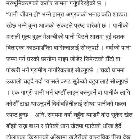
मरुभूमिकरणको कठोर सामना गर्नुपरिरहेको छ ।
“पानी जीवन हो” भन्ने हाम्रा अग्रजको भनाइ कति शाश्वत
रहेछ भन्ने कुरा आजको संकटले प्रष्ट पारेको छ । पानीको
असली मूल्य बुझ्न मेलम्चीको पानी पिउने आशमा दुई दशक
बिताएका काठमाडौँका बासिन्दालाई सोध्नुपर्छ । वर्षाको पानी
जम्मा गर्न घरको छानोमा पाइप जोडेर सिमेन्टको घैँटो वा
पोखरी भर्ने ग्रामीण नागरिकलाई सोध्नुपर्छ । चर्को घाममा
उकालो चढ्दै गर्दा प्यासले कण्ठ सुकेको बटुवालाई सोध्नुपर्छ
। एक गाग्री पानी भर्न घण्टौँ लाइन बस्नुपर्ने वा पानीकै लागि
कोसौँ टाढा धाउनुपर्ने दिदीबहिनीलाई सोध्दा पानीको महत्व
स्पष्ट हुन्छ । अनि, समयमा वर्षा नहुँदा ब्याडमै बीउ सुकेर खेत
बाँझो राख्न बाध्य र रोपेको धान खेतमा फाटेको धाँजा हेर्दै
टोलाएका किसानको आँखामा खडेरीको वास्तविक पीडा देख्न