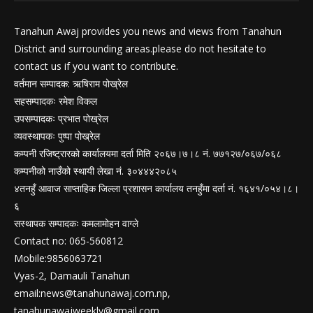
Tanahun Awaj provides you news and views from Tanahun
District and surrounding areas.please do not hesitate to
contact us if you want to contribute.
वर्तमान सम्पादक: ऋषिराम पोख्रेल
सहसम्पादकः रमेश विकल
उपसम्पादकः प्रभात पोख्रेल
व्यवस्थापकः पुष्पा पोख्रेल
कम्पनी रजिष्ट्रारको कार्यालयमा दर्ता मिति २०६७।७।८ नं. ७७१२७/०६७/०६८
कम्पनीको नाउँको स्थायी लेखा नं. ३०४४४२०८५
४तनहुँ आवाज साप्ताहिक जिल्ला प्रशासन कार्यालय तनहुँमा दर्ता नं. १६४१/०५४।८।
६
सस्थापक सम्पादकः कमलामोहन वाग्ले
Contact no: 065-560812
Mobile:9856063721
Vyas-2, Damauli Tanahun
email:
news@tanahunawaj.com.np
,
tanahunawajweekly@gmail.com