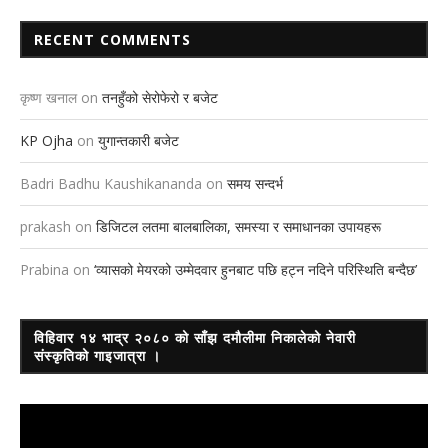
RECENT COMMENTS
कृष्ण खनाल
on
तनहुँको सेरोफेरो र बजेट
KP Ojha
on
युगान्तकारी बजेट
Badri Badhu Kaushikananda
on
समय सन्दर्भ
prakash
on
डिजिटल लतमा बालबालिका, समस्या र समाधानका उपायहरू
Prabina
on
‘व्यासको मेयरको उम्मेदवार हुनबाट पछि हट्न नदिने परिस्थिति बन्दैछ’
विहिवार १४ भाद्र २०८० को साँझ दमौलीमा निकालेको नेवारी
संस्कृतिको गाइजात्रा ।
Video
Player