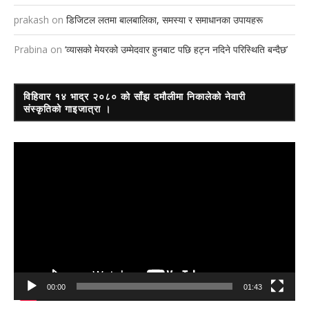
prakash
on
डिजिटल लतमा बालबालिका, समस्या र समाधानका उपायहरू
Prabina
on
‘व्यासको मेयरको उम्मेदवार हुनबाट पछि हट्न नदिने परिस्थिति बन्दैछ’
विहिवार १४ भाद्र २०८० को साँझ दमौलीमा निकालेको नेवारी
संस्कृतिको गाइजात्रा ।
Video
Player
00:00
01:43