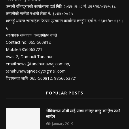
कम्पनी रजिष्ट्रारको कार्यालयमा दर्ता मिति २०६७।७।८ नं. ७७१२७/०६७/०६८
कम्पनीको नाउँको स्थायी लेखा नं. ३०४४४२०८५
४तनहुँ आवाज साप्ताहिक जिल्ला प्रशासन कार्यालय तनहुँमा दर्ता नं. १६४१/०५४।८।
६
सस्थापक सम्पादकः कमलामोहन वाग्ले
Contact no: 065-560812
Mobile:9856063721
Vyas-2, Damauli Tanahun
email:
news@tanahunawaj.com.np
,
tanahunawajweekly@gmail.com
विज्ञापनका लागि: 065-560812, 9856063721
POPULAR POSTS
गोविन्दराज जोशी लाई पाखा लगाएर तनहु कांग्रेस ऊभो
लाग्दैन
6th January 2019