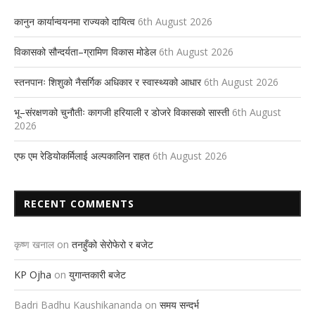
कानुन कार्यान्वयनमा राज्यको दायित्व
6th August 2026
विकासको सौन्दर्यता–ग्रामिण विकास मोडेल
6th August 2026
स्तनपानः शिशुको नैसर्गिक अधिकार र स्वास्थ्यको आधार
6th August 2026
भू–संरक्षणको चुनौतीः कागजी हरियाली र डोजरे विकासको सास्ती
6th August
2026
एफ एम रेडियोकर्मिलाई अल्पकालिन राहत
6th August 2026
RECENT COMMENTS
कृष्ण खनाल
on
तनहुँको सेरोफेरो र बजेट
KP Ojha
on
युगान्तकारी बजेट
Badri Badhu Kaushikananda
on
समय सन्दर्भ