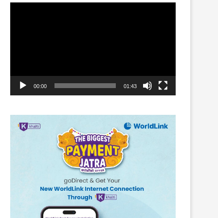
Video
Player
00:00
01:43