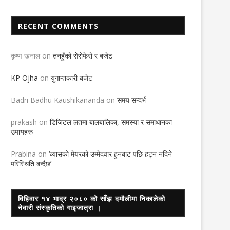
RECENT COMMENTS
कृष्ण खनाल
on
तनहुँको सेरोफेरो र बजेट
KP Ojha
on
युगान्तकारी बजेट
Badri Badhu Kaushikananda
on
समय सन्दर्भ
prakash
on
डिजिटल लतमा बालबालिका, समस्या र समाधानका
उपायहरू
Prabina
on
‘व्यासको मेयरको उम्मेदवार हुनबाट पछि हट्न नदिने
परिस्थिति बन्दैछ’
विहिवार १४ भाद्र २०८० को साँझ दमौलीमा निकालेको
नेवारी संस्कृतिको गाइजात्रा ।