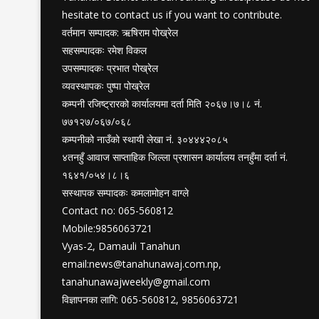
hesitate to contact us if you want to contribute.
वर्तमान सम्पादक: ऋषिराम पोख्रेल
सहसम्पादकः रमेश विकल
उपसम्पादकः प्रभात पोख्रेल
व्यवस्थापकः पुष्पा पोख्रेल
कम्पनी रजिष्ट्रारको कार्यालयमा दर्ता मिति २०६७।७।८ नं.
७७१२७/०६७/०६८
कम्पनीको नाउँको स्थायी लेखा नं. ३०४४४२०८५
४तनहुँ आवाज साप्ताहिक जिल्ला प्रशासन कार्यालय तनहुँमा दर्ता नं.
१६४१/०५४।८।६
सस्थापक सम्पादकः कमलामोहन वाग्ले
Contact no: 065-560812
Mobile:9856063721
Vyas-2, Damauli Tanahun
email:
news@tanahunawaj.com.np
,
tanahunawajweekly@gmail.com
विज्ञापनका लागि: 065-560812, 9856063721