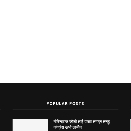
POPULAR POSTS
गोविन्दराज जोशी लाई पाखा लगाएर तनहु
कांग्रेस ऊभो लाग्दैन