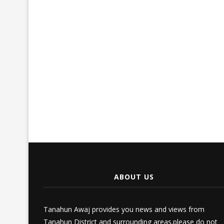
ABOUT US
Tanahun Awaj provides you news and views from
Tanahun District and surrounding areas.please do not