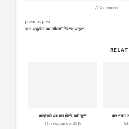
0 comment
previous post
ऋण असुलीमा उद्यमशीलको निरन्तर अग्रता
RELAT
र्चा
कांग्रेसले अब कम बोल्ने, बढी सुन्ने
दाग नङमा ल
24
11th September 2019
6t