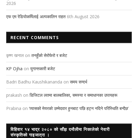
2026
एफ एम रेडियोकर्मिलाई अल्पकालिन राहत
6th August 2026
RECENT COMMENTS
कृष्ण खनाल
on
तनहुँको सेरोफेरो र बजेट
KP Ojha
on
युगान्तकारी बजेट
Badri Badhu Kaushikananda
on
समय सन्दर्भ
prakash
on
डिजिटल लतमा बालबालिका, समस्या र समाधानका उपायहरू
Prabina
on
‘व्यासको मेयरको उम्मेदवार हुनबाट पछि हट्न नदिने परिस्थिति बन्दैछ’
विहिवार १४ भाद्र २०८० को साँझ दमौलीमा निकालेको नेवारी
संस्कृतिको गाइजात्रा ।