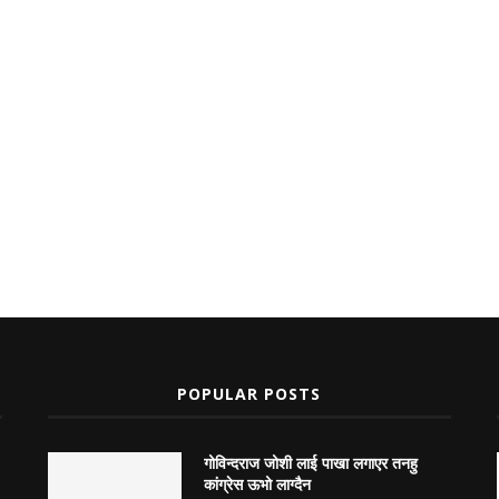
POPULAR POSTS
गोविन्दराज जोशी लाई पाखा लगाएर तनहु
कांग्रेस ऊभो लाग्दैन