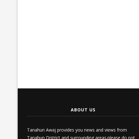
ABOUT US
Tanahun Awaj provides you news and views from
Tanahun District and surrounding areas.please do not