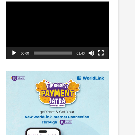
Video
Player
00:00
01:43