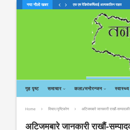
नया नौलो खबर
एफ एम रेडियोकर्मिलाई अल्पकालिन राहत
गृह पृष्ट
समाचार
कला/मनोरन्जन
स्वास्थ्य
Home
विचार/दृष्टिकोण
अटिजमबारे जानकारी राखौं-सम्पादकी
अटिजमबारे जानकारी राखौं-सम्पा