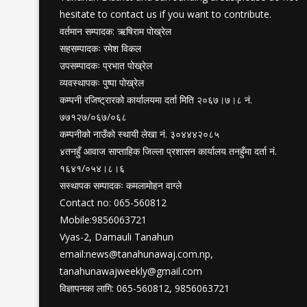
hesitate to contact us if you want to contribute.
वर्तमान सम्पादक: ऋषिराम पोख्रेल
सहसम्पादकः रमेश विकल
उपसम्पादकः प्रभात पोख्रेल
व्यवस्थापकः पुष्पा पोख्रेल
कम्पनी रजिष्ट्रारको कार्यालयमा दर्ता मिति २०६७।७।८ नं.
७७१२७/०६७/०६८
कम्पनीको नाउँको स्थायी लेखा नं. ३०४४४२०८५
४तनहुँ आवाज साप्ताहिक जिल्ला प्रशासन कार्यालय तनहुँमा दर्ता नं.
१६४१/०५४।८।६
सस्थापक सम्पादकः कमलामोहन वाग्ले
Contact no: 065-560812
Mobile:9856063721
Vyas-2, Damauli Tanahun
email:
news@tanahunawaj.com.np
,
tanahunawajweekly@gmail.com
विज्ञापनका लागि: 065-560812, 9856063721