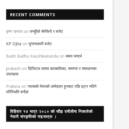
RECENT COMMENTS
कृष्ण खनाल
on
तनहुँको सेरोफेरो र बजेट
KP Ojha
on
युगान्तकारी बजेट
Badri Badhu Kaushikananda
on
समय सन्दर्भ
prakash
on
डिजिटल लतमा बालबालिका, समस्या र समाधानका
उपायहरू
Prabina
on
‘व्यासको मेयरको उम्मेदवार हुनबाट पछि हट्न नदिने
परिस्थिति बन्दैछ’
विहिवार १४ भाद्र २०८० को साँझ दमौलीमा निकालेको
नेवारी संस्कृतिको गाइजात्रा ।