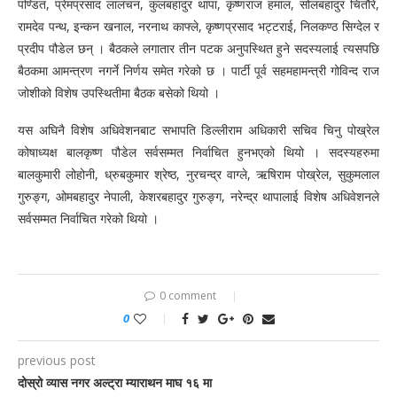
पण्डित, प्रेमप्रसाद लालचन, कुलबहादुर थापा, कृष्णराज हमाल, सोलबहादुर चितौरे,
रामदेव पन्थ, इन्कन खनाल, नरनाथ काफ्ले, कृष्णप्रसाद भट्टराई, निलकण्ठ सिग्देल र
प्रदीप पौडेल छन् । बैठकले लगातार तीन पटक अनुपस्थित हुने सदस्यलाई त्यसपछि
बैठकमा आमन्त्रण नगर्ने निर्णय समेत गरेको छ । पार्टी पूर्व सहमहामन्त्री गोविन्द राज
जोशीको विशेष उपस्थितीमा बैठक बसेको थियो ।
यस अघिनै विशेष अधिवेशनबाट सभापति डिल्लीराम अधिकारी सचिव चिनु पोख्रेल
कोषाध्यक्ष बालकृष्ण पौडेल सर्वसम्मत निर्वाचित हुनभएको थियो । सदस्यहरुमा
बालकुमारी लोहोनी, ध्रुबकुमार श्रेष्ठ, नुरचन्द्र वाग्ले, ऋषिराम पोख्रेल, सुकुमलाल
गुरुङ्ग, ओमबहादुर नेपाली, केशरबहादुर गुरुङ्ग, नरेन्द्र थापालाई विशेष अधिवेशनले
सर्वसम्मत निर्वाचित गरेको थियो ।
0 comment
0
previous post
दोस्रो व्यास नगर अल्ट्रा म्याराथन माघ १६ मा