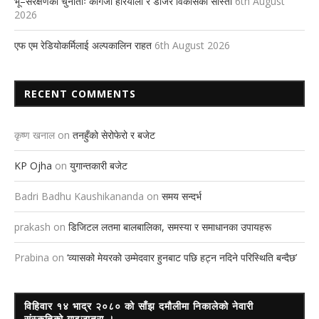
भू–संरक्षणको चुनौतीः कागजी हरियाली र डोजरे विकासको सास्ती
6th August
2026
एफ एम रेडियोकर्मिलाई अल्पकालिन राहत
6th August 2026
RECENT COMMENTS
कृष्ण खनाल
on
तनहुँको सेरोफेरो र बजेट
KP Ojha
on
युगान्तकारी बजेट
Badri Badhu Kaushikananda
on
समय सन्दर्भ
prakash
on
डिजिटल लतमा बालबालिका, समस्या र समाधानका उपायहरू
Prabina
on
‘व्यासको मेयरको उम्मेदवार हुनबाट पछि हट्न नदिने परिस्थिति बन्दैछ’
विहिवार १४ भाद्र २०८० को साँझ दमौलीमा निकालेको नेवारी
संस्कृतिको गाइजात्रा ।