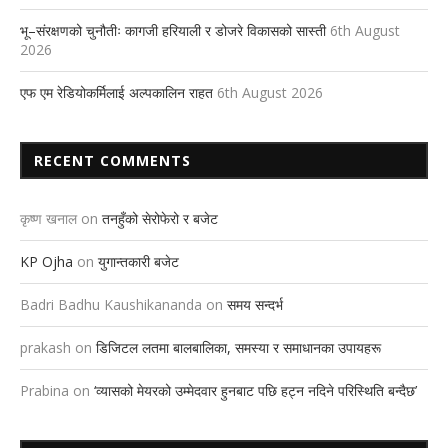
भू–संरक्षणको चुनौतीः कागजी हरियाली र डोजरे विकासको सास्ती
6th August
2026
एफ एम रेडियोकर्मिलाई अल्पकालिन राहत
6th August 2026
RECENT COMMENTS
कृष्ण खनाल
on
तनहुँको सेरोफेरो र बजेट
KP Ojha
on
युगान्तकारी बजेट
Badri Badhu Kaushikananda
on
समय सन्दर्भ
prakash
on
डिजिटल लतमा बालबालिका, समस्या र समाधानका उपायहरू
Prabina
on
‘व्यासको मेयरको उम्मेदवार हुनबाट पछि हट्न नदिने परिस्थिति बन्दैछ’