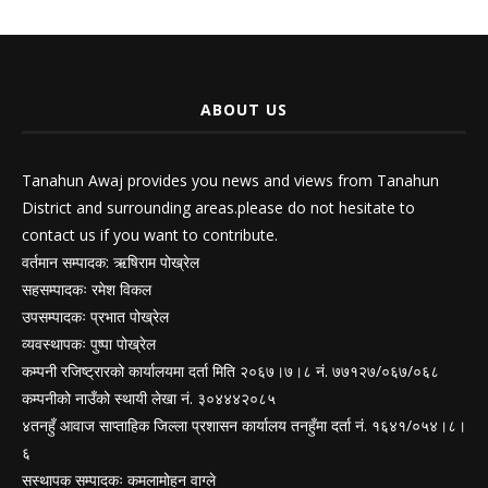
ABOUT US
Tanahun Awaj provides you news and views from Tanahun
District and surrounding areas.please do not hesitate to
contact us if you want to contribute.
वर्तमान सम्पादक: ऋषिराम पोख्रेल
सहसम्पादकः रमेश विकल
उपसम्पादकः प्रभात पोख्रेल
व्यवस्थापकः पुष्पा पोख्रेल
कम्पनी रजिष्ट्रारको कार्यालयमा दर्ता मिति २०६७।७।८ नं. ७७१२७/०६७/०६८
कम्पनीको नाउँको स्थायी लेखा नं. ३०४४४२०८५
४तनहुँ आवाज साप्ताहिक जिल्ला प्रशासन कार्यालय तनहुँमा दर्ता नं. १६४१/०५४।८।
६
सस्थापक सम्पादकः कमलामोहन वाग्ले