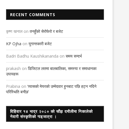
RECENT COMMENTS
ल्होसार बिदाको माग
तनहुँमा पनि मनाईयो छठ
कृष्ण खनाल
on
तनहुँको सेरोफेरो र बजेट
13th December 2018
19th November 2023
KP Ojha
on
युगान्तकारी बजेट
Badri Badhu Kaushikananda
on
समय सन्दर्भ
prakash
on
डिजिटल लतमा बालबालिका, समस्या र समाधानका
उपायहरू
Prabina
on
‘व्यासको मेयरको उम्मेदवार हुनबाट पछि हट्न नदिने
परिस्थिति बन्दैछ’
विहिवार १४ भाद्र २०८० को साँझ दमौलीमा निकालेको
नेवारी संस्कृतिको गाइजात्रा ।