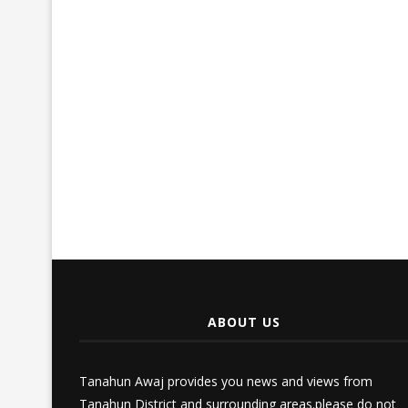
ABOUT US
Tanahun Awaj provides you news and views from
Tanahun District and surrounding areas.please do not