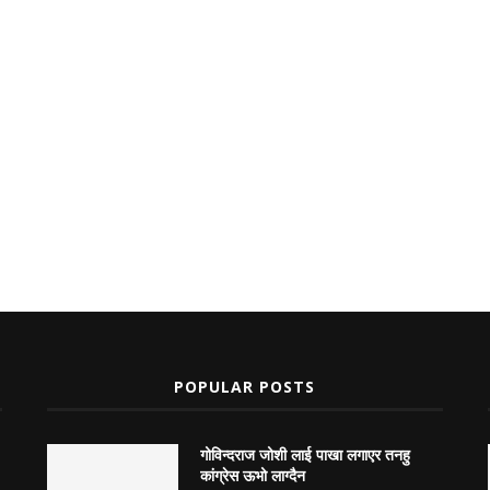
POPULAR POSTS
गोविन्दराज जोशी लाई पाखा लगाएर तनहु
कांग्रेस ऊभो लाग्दैन