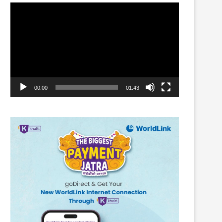
Video
Player
00:00
01:43