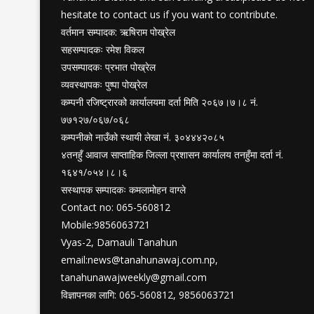
hesitate to contact us if you want to contribute.
वर्तमान सम्पादक: ऋषिराम पोख्रेल
सहसम्पादकः रमेश विकल
उपसम्पादकः प्रभात पोख्रेल
व्यवस्थापकः पुष्पा पोख्रेल
कम्पनी रजिष्ट्रारको कार्यालयमा दर्ता मिति २०६७।७।८ नं.
७७१२७/०६७/०६८
कम्पनीको नाउँको स्थायी लेखा नं. ३०४४४२०८५
४तनहुँ आवाज साप्ताहिक जिल्ला प्रशासन कार्यालय तनहुँमा दर्ता नं.
१६४१/०५४।८।६
सस्थापक सम्पादकः कमलामोहन वाग्ले
Contact no: 065-560812
Mobile:9856063721
Vyas-2, Damauli Tanahun
email:
news@tanahunawaj.com.np
,
tanahunawajweekly@gmail.com
विज्ञापनका लागि: 065-560812, 9856063721