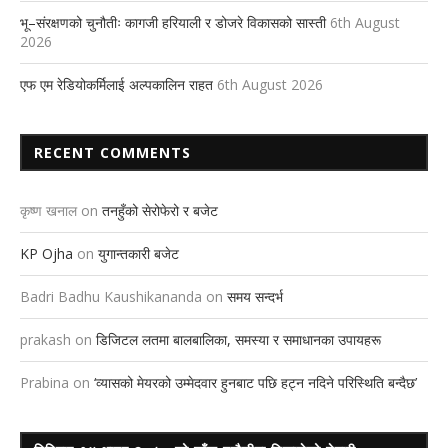
भू–संरक्षणको चुनौतीः कागजी हरियाली र डोजरे विकासको सास्ती
6th August
2026
एफ एम रेडियोकर्मिलाई अल्पकालिन राहत
6th August 2026
RECENT COMMENTS
कृष्ण खनाल
on
तनहुँको सेरोफेरो र बजेट
KP Ojha
on
युगान्तकारी बजेट
Badri Badhu Kaushikananda
on
समय सन्दर्भ
prakash
on
डिजिटल लतमा बालबालिका, समस्या र समाधानका उपायहरू
Prabina
on
‘व्यासको मेयरको उम्मेदवार हुनबाट पछि हट्न नदिने परिस्थिति बन्दैछ’