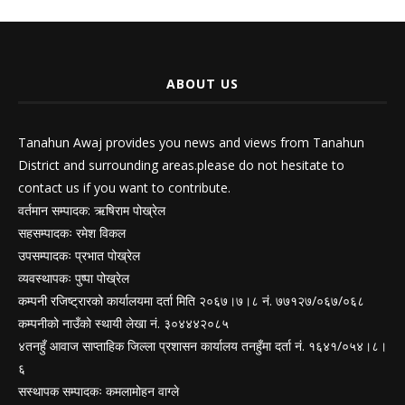
ABOUT US
Tanahun Awaj provides you news and views from Tanahun
District and surrounding areas.please do not hesitate to
contact us if you want to contribute.
वर्तमान सम्पादक: ऋषिराम पोख्रेल
सहसम्पादकः रमेश विकल
उपसम्पादकः प्रभात पोख्रेल
व्यवस्थापकः पुष्पा पोख्रेल
कम्पनी रजिष्ट्रारको कार्यालयमा दर्ता मिति २०६७।७।८ नं. ७७१२७/०६७/०६८
कम्पनीको नाउँको स्थायी लेखा नं. ३०४४४२०८५
४तनहुँ आवाज साप्ताहिक जिल्ला प्रशासन कार्यालय तनहुँमा दर्ता नं. १६४१/०५४।८।
६
सस्थापक सम्पादकः कमलामोहन वाग्ले