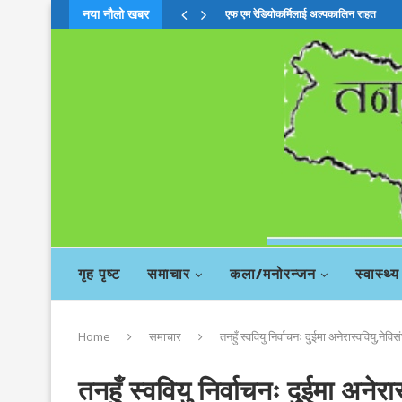
नया नौलो खबर
एफ एम रेडियोकर्मिलाई अल्पकालिन राहत
गृह पृष्ट
समाचार
कला/मनोरन्जन
स्वास्थ्य
Home
समाचार
तनहुँ स्ववियु निर्वाचनः दुईमा अनेरास्ववियु,
तनहुँ स्ववियु निर्वाचनः दुईमा अने