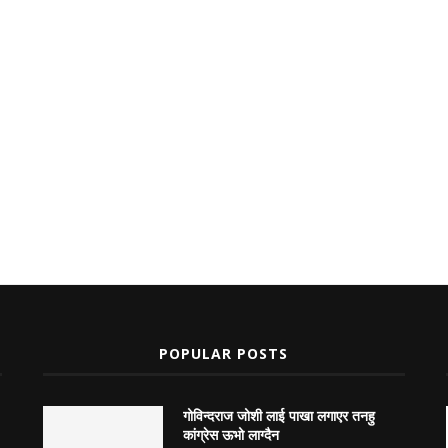
POPULAR POSTS
गोविन्दराज जोशी लाई पाखा लगाएर तनहु
कांग्रेस ऊभो लाग्दैन