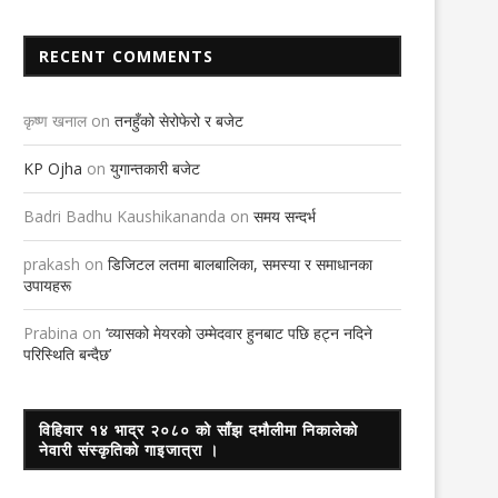
RECENT COMMENTS
कृष्ण खनाल
on
तनहुँको सेरोफेरो र बजेट
फेरी उकालो लाग्दै कोरोना संक्रमण
बन्दिपुरमा जिल्ला स्तरीय प्रशिक्षण कार्य
5th August 2021
2nd March 2023
KP Ojha
on
युगान्तकारी बजेट
Badri Badhu Kaushikananda
on
समय सन्दर्भ
prakash
on
डिजिटल लतमा बालबालिका, समस्या र समाधानका
उपायहरू
Prabina
on
‘व्यासको मेयरको उम्मेदवार हुनबाट पछि हट्न नदिने
परिस्थिति बन्दैछ’
विहिवार १४ भाद्र २०८० को साँझ दमौलीमा निकालेको
नेवारी संस्कृतिको गाइजात्रा ।