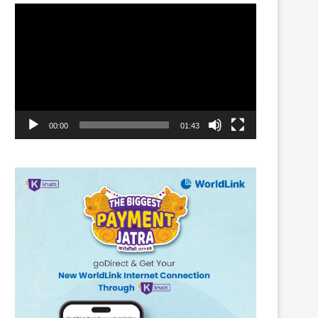
Video
Player
00:00
01:43