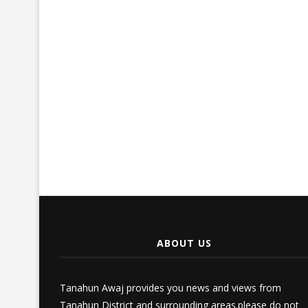
ABOUT US
Tanahun Awaj provides you news and views from
Tanahun District and surrounding areas.please do not