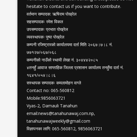
hesitate to contact us if you want to contribute.
वर्तमान सम्पादक: ऋषिराम पोख्रेल
सहसम्पादकः रमेश विकल
उपसम्पादकः प्रभात पोख्रेल
व्यवस्थापकः पुष्पा पोख्रेल
कम्पनी रजिष्ट्रारको कार्यालयमा दर्ता मिति २०६७।७।८ नं.
७७१२७/०६७/०६८
कम्पनीको नाउँको स्थायी लेखा नं. ३०४४४२०८५
४तनहुँ आवाज साप्ताहिक जिल्ला प्रशासन कार्यालय तनहुँमा दर्ता नं.
१६४१/०५४।८।६
सस्थापक सम्पादकः कमलामोहन वाग्ले
Contact no: 065-560812
Mobile:9856063721
Vyas-2, Damauli Tanahun
email:
news@tanahunawaj.com.np
,
tanahunawajweekly@gmail.com
विज्ञापनका लागि: 065-560812, 9856063721