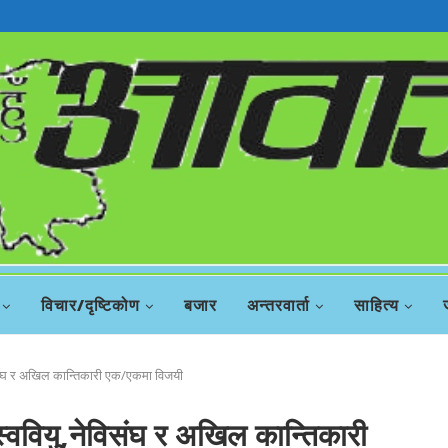
विचार/दृष्टिकोण
बजार
अन्तरवार्ता
साहित्य
नेविसंघ र अखिल कान्तिकारी एक/एकमा विजयी
रास्ववियु,नेविसंघ र अखिल कान्तिकारी