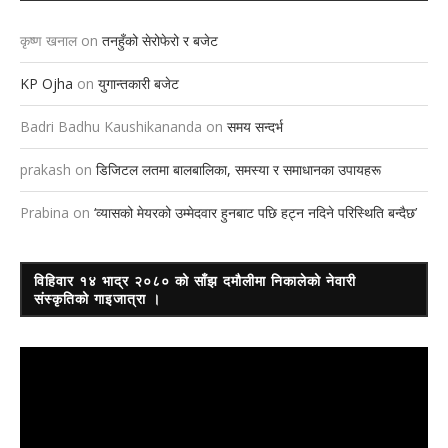
कृष्ण खनाल
on
तनहुँको सेरोफेरो र बजेट
KP Ojha
on
युगान्तकारी बजेट
Badri Badhu Kaushikananda
on
समय सन्दर्भ
prakash
on
डिजिटल लतमा बालबालिका, समस्या र समाधानका उपायहरू
Prabina
on
‘व्यासको मेयरको उम्मेदवार हुनबाट पछि हट्न नदिने परिस्थिति बन्दैछ’
विहिवार १४ भाद्र २०८० को साँझ दमौलीमा निकालेको नेवारी
संस्कृतिको गाइजात्रा ।
Video
Player