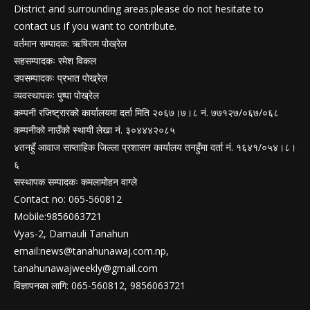
District and surrounding areas.please do not hesitate to
contact us if you want to contribute.
वर्तमान सम्पादक: ऋषिराम पोख्रेल
सहसम्पादकः रमेश विकल
उपसम्पादकः प्रभात पोख्रेल
व्यवस्थापकः पुष्पा पोख्रेल
कम्पनी रजिष्ट्रारको कार्यालयमा दर्ता मिति २०६७।७।८ नं. ७७१२७/०६७/०६८
कम्पनीको नाउँको स्थायी लेखा नं. ३०४४४२०८५
४तनहुँ आवाज साप्ताहिक जिल्ला प्रशासन कार्यालय तनहुँमा दर्ता नं. १६४१/०५४।८।
६
सस्थापक सम्पादकः कमलामोहन वाग्ले
Contact no: 065-560812
Mobile:9856063721
Vyas-2, Damauli Tanahun
email:
news@tanahunawaj.com.np
,
tanahunawajweekly@gmail.com
विज्ञापनका लागि: 065-560812, 9856063721