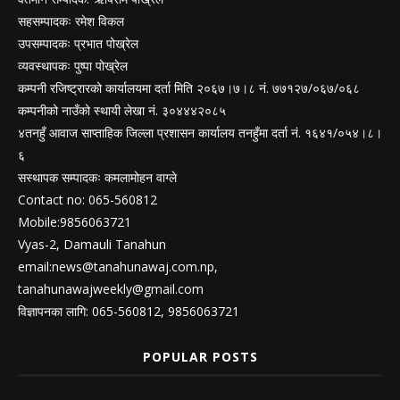
सहसम्पादकः रमेश विकल
उपसम्पादकः प्रभात पोख्रेल
व्यवस्थापकः पुष्पा पोख्रेल
कम्पनी रजिष्ट्रारको कार्यालयमा दर्ता मिति २०६७।७।८ नं. ७७१२७/०६७/०६८
कम्पनीको नाउँको स्थायी लेखा नं. ३०४४४२०८५
४तनहुँ आवाज साप्ताहिक जिल्ला प्रशासन कार्यालय तनहुँमा दर्ता नं. १६४१/०५४।८।
६
सस्थापक सम्पादकः कमलामोहन वाग्ले
Contact no: 065-560812
Mobile:9856063721
Vyas-2, Damauli Tanahun
email:
news@tanahunawaj.com.np
,
tanahunawajweekly@gmail.com
विज्ञापनका लागि: 065-560812, 9856063721
POPULAR POSTS