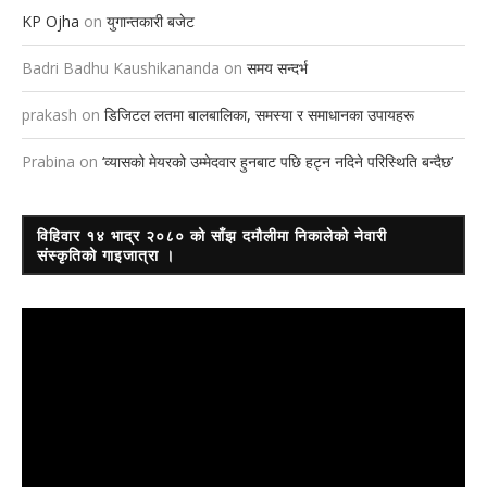
KP Ojha
on
युगान्तकारी बजेट
Badri Badhu Kaushikananda
on
समय सन्दर्भ
prakash
on
डिजिटल लतमा बालबालिका, समस्या र समाधानका उपायहरू
Prabina
on
‘व्यासको मेयरको उम्मेदवार हुनबाट पछि हट्न नदिने परिस्थिति बन्दैछ’
विहिवार १४ भाद्र २०८० को साँझ दमौलीमा निकालेको नेवारी
संस्कृतिको गाइजात्रा ।
Video
Player